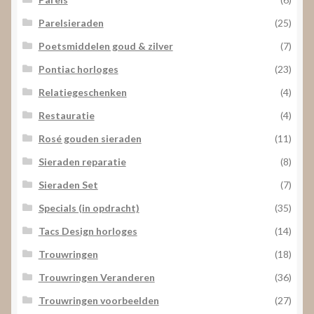
Parelsieraden
(25)
Poetsmiddelen goud & zilver
(7)
Pontiac horloges
(23)
Relatiegeschenken
(4)
Restauratie
(4)
Rosé gouden sieraden
(11)
Sieraden reparatie
(8)
Sieraden Set
(7)
Specials (in opdracht)
(35)
Tacs Design horloges
(14)
Trouwringen
(18)
Trouwringen Veranderen
(36)
Trouwringen voorbeelden
(27)