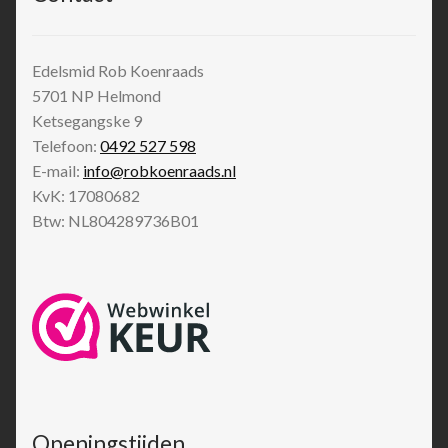
Edelsmid Rob Koenraads
5701 NP
Helmond
Ketsegangske 9
Telefoon:
0492 527 598
E-mail:
info@robkoenraads.nl
KvK: 17080682
Btw: NL804289736B01
Openingstijden