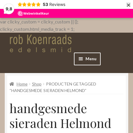
×
53
Reviews
9,8
var clicky_custom = clicky_custom || {};
clicky_custom.html_media_track = 1;
Menu
Home
Home
Shop
PRODUCTEN GETAGGED
WebShop
“HANDGESMEDE SIERADEN HELMOND”
handgesmede
Over
sieraden Helmond
Contact