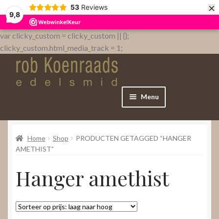
×
53
Reviews
9,8
var clicky_custom = clicky_custom || {};
clicky_custom.html_media_track = 1;
Menu
Home
Home
Shop
PRODUCTEN GETAGGED “HANGER
WebShop
AMETHIST”
Hanger amethist
Over
Contact