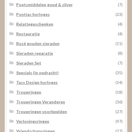
Poetsmiddelen goud & zilver
(7)
Pontiac horloges
(23)
Relatiegeschenken
(4)
Restauratie
(4)
Rosé gouden sieraden
(11)
Sieraden reparatie
(8)
Sieraden Set
(7)
Specials (in opdracht)
(35)
Tacs Design horloges
(14)
Trouwringen
(18)
Trouwringen Veranderen
(36)
Trouwringen voorbeelden
(27)
Verlovingsringen
(97)
Vriendschapsringen
(27)