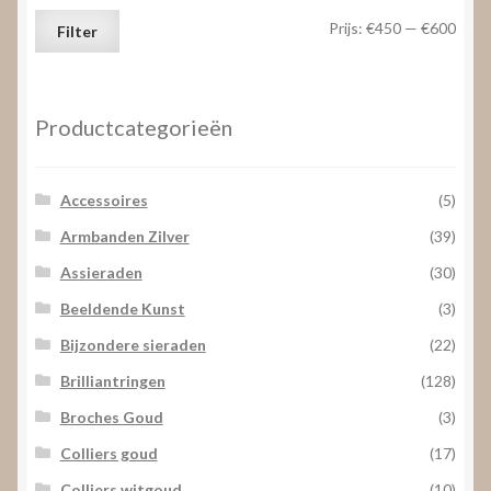
Min.
Max.
Prijs:
€450
—
€600
Filter
prijs
prijs
Productcategorieën
Accessoires
(5)
Armbanden Zilver
(39)
Assieraden
(30)
Beeldende Kunst
(3)
Bijzondere sieraden
(22)
Brilliantringen
(128)
Broches Goud
(3)
Colliers goud
(17)
Colliers witgoud
(10)