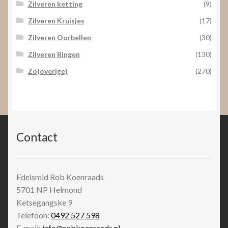
Zilveren ketting
(9)
Zilveren Kruisjes
(17)
Zilveren Oorbellen
(30)
Zilveren Ringen
(130)
Zo(overige)
(270)
Contact
Edelsmid Rob Koenraads
5701 NP
Helmond
Ketsegangske 9
Telefoon:
0492 527 598
E-mail:
info@robkoenraads.nl