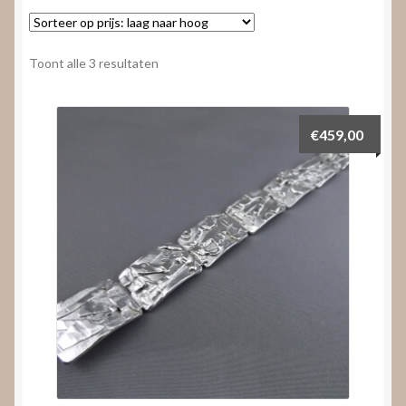
Nieuws
Submenu
Video’s
Gesorteerd
Toont alle 3 resultaten
uitvouwen
op
prijs:
laag
€
459,00
naar
hoog