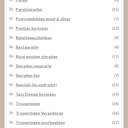
Parelsieraden
(25)
Poetsmiddelen goud & zilver
(7)
Pontiac horloges
(23)
Relatiegeschenken
(4)
Restauratie
(4)
Rosé gouden sieraden
(11)
Sieraden reparatie
(8)
Sieraden Set
(7)
Specials (in opdracht)
(35)
Tacs Design horloges
(14)
Trouwringen
(18)
Trouwringen Veranderen
(36)
Trouwringen voorbeelden
(27)