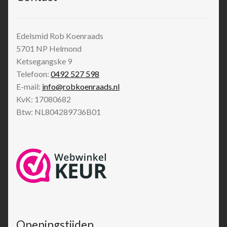
Edelsmid Rob Koenraads
5701 NP
Helmond
Ketsegangske 9
Telefoon:
0492 527 598
E-mail:
info@robkoenraads.nl
KvK: 17080682
Btw: NL804289736B01
Openingstijden