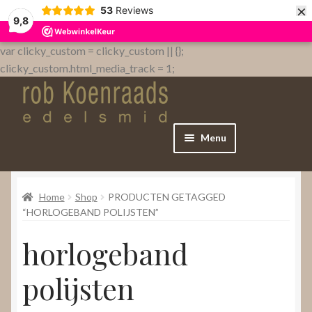
×
53
Reviews
9,8
var clicky_custom = clicky_custom || {};
clicky_custom.html_media_track = 1;
Menu
Home
Home
Shop
PRODUCTEN GETAGGED
WebShop
“HORLOGEBAND POLIJSTEN”
horlogeband
Over
polijsten
Contact