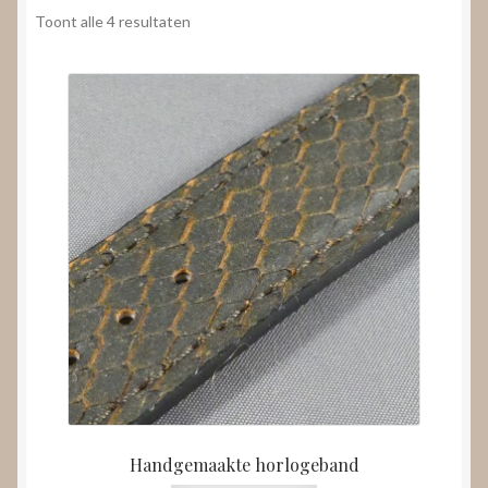
Nieuws
Gesorteerd
Toont alle 4 resultaten
op
Submenu
prijs:
Video’s
uitvouwen
laag
naar
hoog
Handgemaakte horlogeband