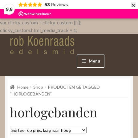
×
53
Reviews
9,8
var clicky_custom = clicky_custom || {};
clicky_custom.html_media_track = 1;
Menu
Home
Home
Shop
PRODUCTEN GETAGGED
WebShop
“HORLOGEBANDEN”
horlogebanden
Over
Contact