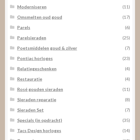
Moderniseren
(11)
Omsmelten oud goud
(17)
Parels
(6)
Parelsieraden
(25)
Poetsmiddelen goud & zilver
(7)
Pontiac horloges
(23)
Relatiegeschenken
(4)
Restauratie
(4)
Rosé gouden sieraden
(11)
Sieraden reparatie
(8)
Sieraden Set
(7)
Specials (in opdracht)
(35)
Tacs Design horloges
(14)