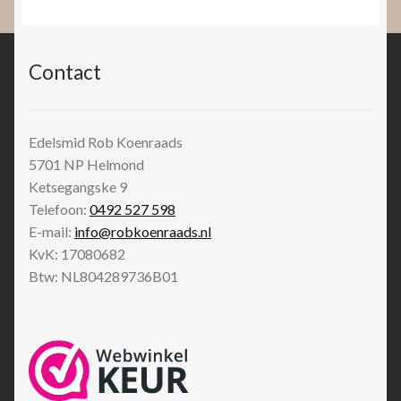
Contact
Edelsmid Rob Koenraads
5701 NP
Helmond
Ketsegangske 9
Telefoon:
0492 527 598
E-mail:
info@robkoenraads.nl
KvK: 17080682
Btw: NL804289736B01