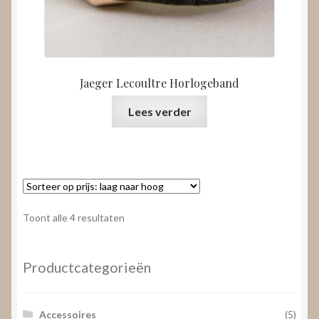
Jaeger Lecoultre Horlogeband
Lees verder
Gesorteerd
Toont alle 4 resultaten
op
prijs:
laag
Productcategorieën
naar
hoog
Accessoires
(5)