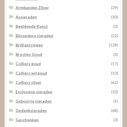
Armbanden Zilver
(39)
Assieraden
(30)
Beeldende Kunst
(3)
Bijzondere sieraden
(22)
Brilliantringen
(128)
Broches Goud
(3)
Colliers goud
(17)
Colliers witgoud
(10)
Colliers zilver
(62)
Exclusieve sieraden
(10)
Geboorte sieraden
(5)
Gedenksieraden
(68)
Geschenken
(3)