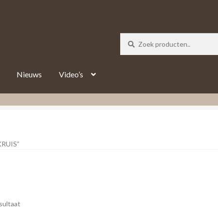
_track = 1;
Nieuws
Video’s
RUIS”
sultaat