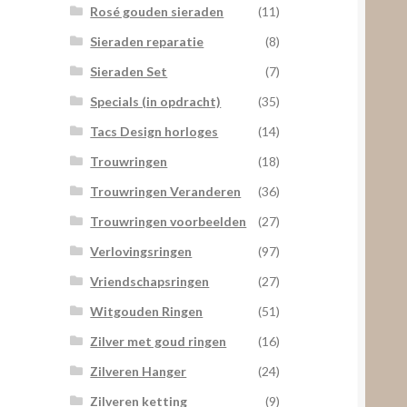
Rosé gouden sieraden
(11)
Sieraden reparatie
(8)
Sieraden Set
(7)
Specials (in opdracht)
(35)
Tacs Design horloges
(14)
Trouwringen
(18)
Trouwringen Veranderen
(36)
Trouwringen voorbeelden
(27)
Verlovingsringen
(97)
Vriendschapsringen
(27)
Witgouden Ringen
(51)
Zilver met goud ringen
(16)
Zilveren Hanger
(24)
Zilveren ketting
(9)