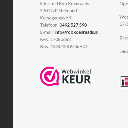
Edelsmid Rob Koenraads
Open
5701 NP
Helmond
Woen
Ketsegangske 9
17.0
Telefoon:
0492 527 598
E-mail:
info@robkoenraads.nl
Zate
KvK: 17080682
Btw: NL804289736B01
Dins