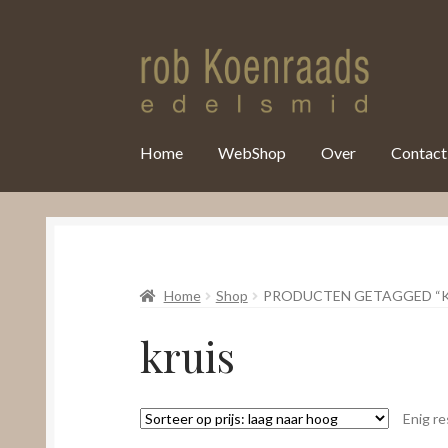
var clicky_custom = clicky_custom || {}; clicky_custom.html_media
Home
WebShop
Over
Contact
Home
Shop
PRODUCTEN GETAGGED “K
kruis
Enig re