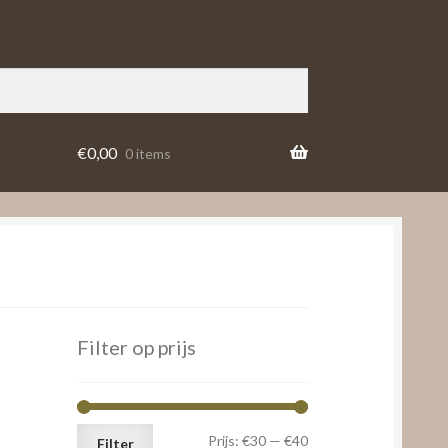
€
0,00
0 items
Filter op prijs
Min.
Max.
Prijs:
€30
—
€40
Filter