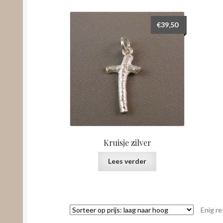
€
39,50
Kruisje zilver
Lees verder
Enig re