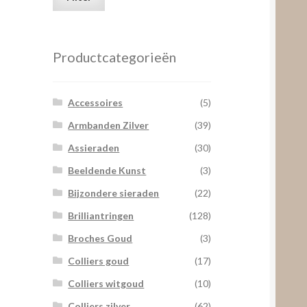
prijs
prijs
Productcategorieën
Accessoires
(5)
Armbanden Zilver
(39)
Assieraden
(30)
Beeldende Kunst
(3)
Bijzondere sieraden
(22)
Brilliantringen
(128)
Broches Goud
(3)
Colliers goud
(17)
Colliers witgoud
(10)
Colliers zilver
(62)