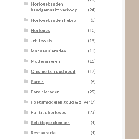
Horlogebanden
handgemaakt verkoop
(24)
Horlogebanden Pebro
(6)
Horloges
(10)
Jéh Jewels
(19)
Mannen sieraden
(11)
Moderniseren
(11)
Omsmelten oud goud
(17)
Parels
(6)
Parelsieraden
(25)
Poetsmiddelen goud & zilver
(7)
Pontiac horloges
(23)
Relatiegeschenken
(4)
Restauratie
(4)