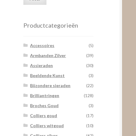
prijs
prijs
Productcategorieën
Accessoires
(5)
Armbanden Zilver
(39)
Assieraden
(30)
Beeldende Kunst
(3)
Bijzondere sieraden
(22)
Brilliantringen
(128)
Broches Goud
(3)
Colliers goud
(17)
Colliers witgoud
(10)
Colliers zilver
(62)