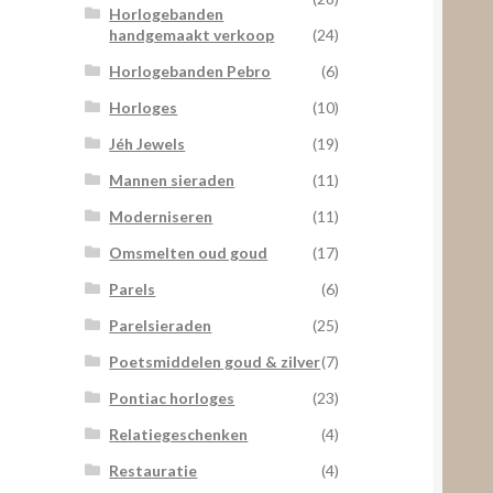
Horlogebanden
handgemaakt verkoop
(24)
Horlogebanden Pebro
(6)
Horloges
(10)
Jéh Jewels
(19)
Mannen sieraden
(11)
Moderniseren
(11)
Omsmelten oud goud
(17)
Parels
(6)
Parelsieraden
(25)
Poetsmiddelen goud & zilver
(7)
Pontiac horloges
(23)
Relatiegeschenken
(4)
Restauratie
(4)