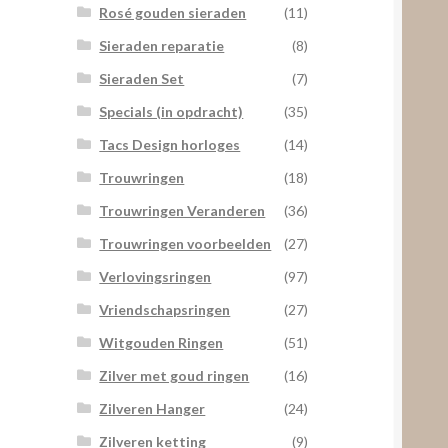
Rosé gouden sieraden
(11)
Sieraden reparatie
(8)
Sieraden Set
(7)
Specials (in opdracht)
(35)
Tacs Design horloges
(14)
Trouwringen
(18)
Trouwringen Veranderen
(36)
Trouwringen voorbeelden
(27)
Verlovingsringen
(97)
Vriendschapsringen
(27)
Witgouden Ringen
(51)
Zilver met goud ringen
(16)
Zilveren Hanger
(24)
Zilveren ketting
(9)