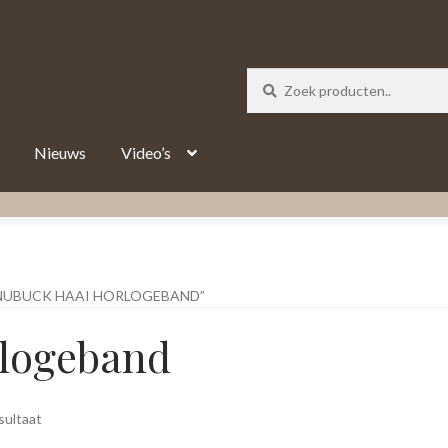
_track = 1;
Nieuws
Video’s
NUBUCK HAAI HORLOGEBAND”
rlogeband
sultaat