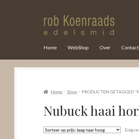
var clicky_custom = clicky_custom || {}; clicky_custom.html_media
Home
WebShop
Over
Contact
Home
Shop
PRODUCTEN GETAGGED “
Nubuck haai ho
Enig re