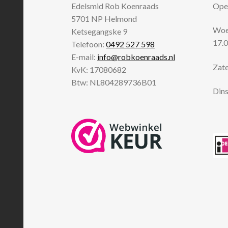
Edelsmid Rob Koenraads
Open
5701 NP
Helmond
Woen
Ketsegangske 9
17.0
Telefoon:
0492 527 598
E-mail:
info@robkoenraads.nl
Zate
KvK: 17080682
Btw: NL804289736B01
Dins