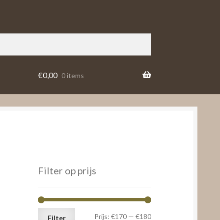
€
0,00
0 items
Filter op prijs
Min.
Max.
Prijs:
€170
—
€180
Filter