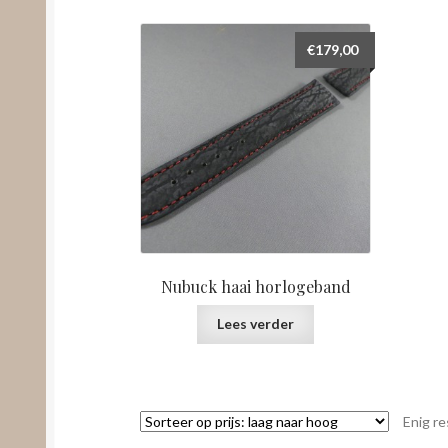
€
179,00
Nubuck haai horlogeband
Lees verder
Enig re