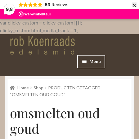
×
53
Reviews
9,8
var clicky_custom = clicky_custom || {};
clicky_custom.html_media_track = 1;
Menu
Home
Home
Shop
PRODUCTEN GETAGGED
WebShop
“OMSMELTEN OUD GOUD”
omsmelten oud
Over
goud
Contact