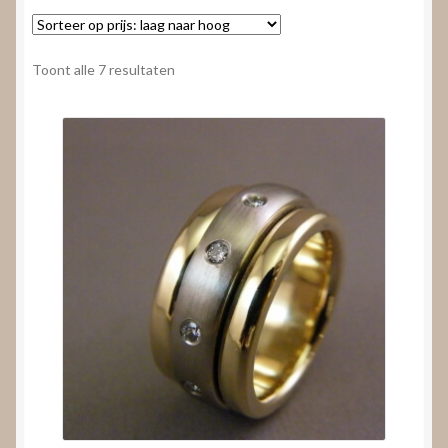
Nieuws
Submenu
Video’s
Gesorteerd
Toont alle 7 resultaten
uitvouwen
op
prijs:
laag
naar
hoog