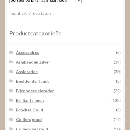
Gesorteerd
Toont alle 7 resultaten
op
prijs:
laag
Productcategorieën
naar
hoog
Accessoires
(5)
Armbanden Zilver
(39)
Assieraden
(30)
Beeldende Kunst
(3)
Bijzondere sieraden
(22)
Brilliantringen
(128)
Broches Goud
(3)
Colliers goud
(17)
Colliers witgoud
(10)