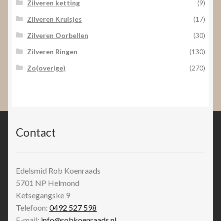
Zilveren ketting
(9)
Zilveren Kruisjes
(17)
Zilveren Oorbellen
(30)
Zilveren Ringen
(130)
Zo(overige)
(270)
Contact
Edelsmid Rob Koenraads
5701 NP
Helmond
Ketsegangske 9
Telefoon:
0492 527 598
E-mail:
info@robkoenraads.nl