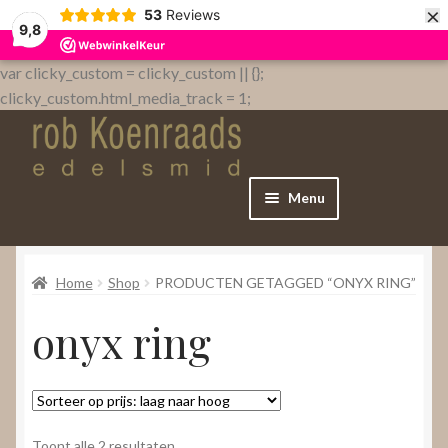
×
53
Reviews
9,8
var clicky_custom = clicky_custom || {};
clicky_custom.html_media_track = 1;
Menu
Home
Home
Shop
PRODUCTEN GETAGGED “ONYX RING”
WebShop
onyx ring
Over
Contact
Gesorteerd
Toont alle 2 resultaten