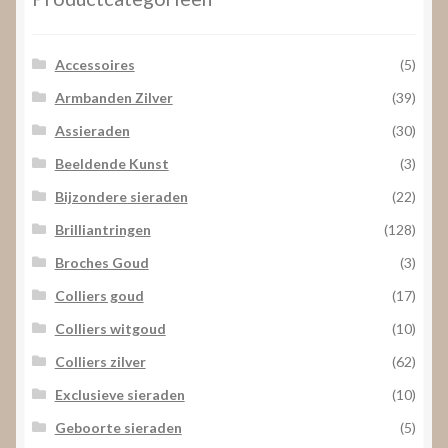
Accessoires
(5)
Armbanden Zilver
(39)
Assieraden
(30)
Beeldende Kunst
(3)
Bijzondere sieraden
(22)
Brilliantringen
(128)
Broches Goud
(3)
Colliers goud
(17)
Colliers witgoud
(10)
Colliers zilver
(62)
Exclusieve sieraden
(10)
Geboorte sieraden
(5)