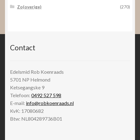
Zo(overige)
(270)
Contact
Edelsmid Rob Koenraads
5701 NP
Helmond
Ketsegangske 9
Telefoon:
0492 527 598
E-mail:
info@robkoenraads.nl
KvK: 17080682
Btw: NL804289736B01