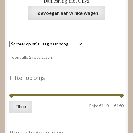
Damesring met Onyx
Toevoegen aan winkelwagen
Gesorteerd
Toont alle 2 resultaten
op
prijs:
laag
Filter op prijs
naar
hoog
Min.
Max.
Prijs:
€110
—
€160
Filter
prijs
prijs
Productcategorieën