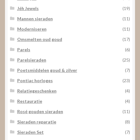
Jéh Jewels
(19)
Mannen sieraden
(11)
Moderniseren
(11)
Omsmelten oud goud
(17)
Parels
(6)
Parelsieraden
(25)
Poetsmiddelen goud & zilver
(7)
Pontiac horloges
(23)
Relatiegeschenken
(4)
Restauratie
(4)
Rosé gouden sieraden
(11)
Sieraden reparatie
(8)
Sieraden Set
(7)