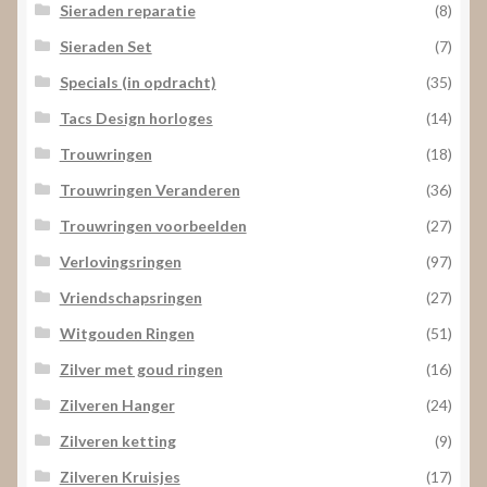
Sieraden reparatie
(8)
Sieraden Set
(7)
Specials (in opdracht)
(35)
Tacs Design horloges
(14)
Trouwringen
(18)
Trouwringen Veranderen
(36)
Trouwringen voorbeelden
(27)
Verlovingsringen
(97)
Vriendschapsringen
(27)
Witgouden Ringen
(51)
Zilver met goud ringen
(16)
Zilveren Hanger
(24)
Zilveren ketting
(9)
Zilveren Kruisjes
(17)