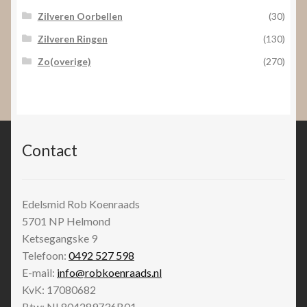
Zilveren Oorbellen
(30)
Zilveren Ringen
(130)
Zo(overige)
(270)
Contact
Edelsmid Rob Koenraads
5701 NP
Helmond
Ketsegangske 9
Telefoon:
0492 527 598
E-mail:
info@robkoenraads.nl
KvK: 17080682
Btw: NL804289736B01