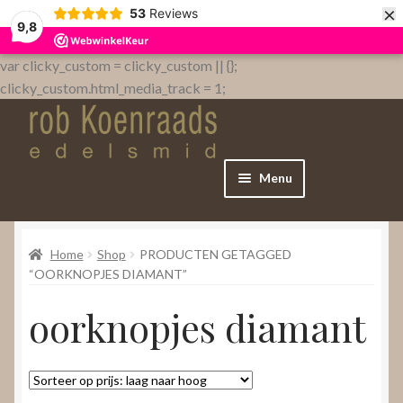
×
53
Reviews
9,8
var clicky_custom = clicky_custom || {};
clicky_custom.html_media_track = 1;
Menu
Home
Home
Shop
PRODUCTEN GETAGGED
WebShop
“OORKNOPJES DIAMANT”
oorknopjes diamant
Over
Contact