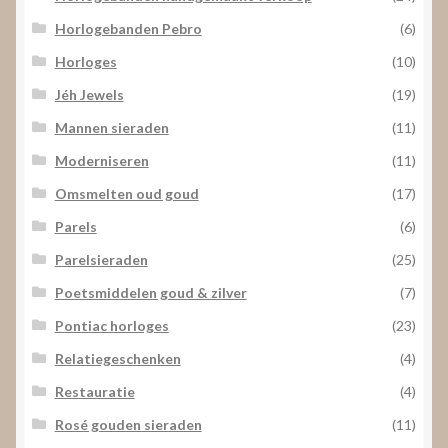
Horlogebanden Pebro
(6)
Horloges
(10)
Jéh Jewels
(19)
Mannen sieraden
(11)
Moderniseren
(11)
Omsmelten oud goud
(17)
Parels
(6)
Parelsieraden
(25)
Poetsmiddelen goud & zilver
(7)
Pontiac horloges
(23)
Relatiegeschenken
(4)
Restauratie
(4)
Rosé gouden sieraden
(11)