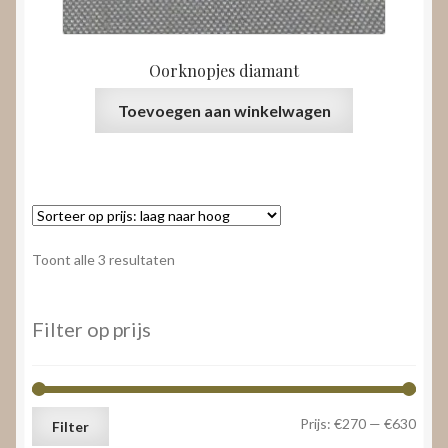
Oorknopjes diamant
Toevoegen aan winkelwagen
Gesorteerd
Toont alle 3 resultaten
op
prijs:
laag
Filter op prijs
naar
hoog
Min.
Max.
Prijs:
€270
—
€630
Filter