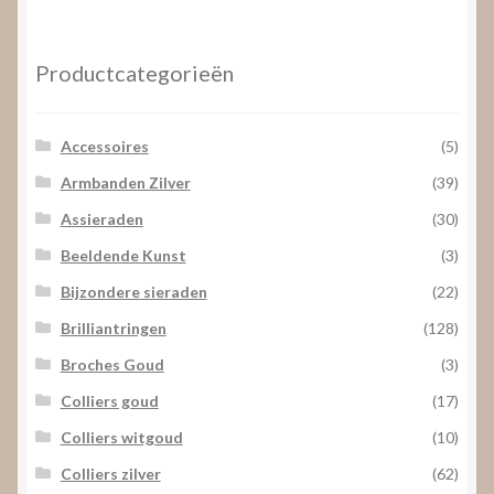
prijs
prijs
Productcategorieën
Accessoires
(5)
Armbanden Zilver
(39)
Assieraden
(30)
Beeldende Kunst
(3)
Bijzondere sieraden
(22)
Brilliantringen
(128)
Broches Goud
(3)
Colliers goud
(17)
Colliers witgoud
(10)
Colliers zilver
(62)