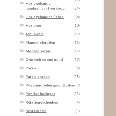
Horlogebanden
handgemaakt verkoop
(24)
Horlogebanden Pebro
(6)
Horloges
(10)
Jéh Jewels
(19)
Mannen sieraden
(11)
Moderniseren
(11)
Omsmelten oud goud
(17)
Parels
(6)
Parelsieraden
(25)
Poetsmiddelen goud & zilver
(7)
Pontiac horloges
(23)
Relatiegeschenken
(4)
Restauratie
(4)