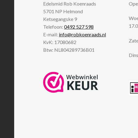
Edelsmid Rob Koenraads
Open
5701 NP
Helmond
Woen
Ketsegangske 9
17.0
Telefoon:
0492 527 598
E-mail:
info@robkoenraads.nl
Zate
KvK: 17080682
Btw: NL804289736B01
Dins