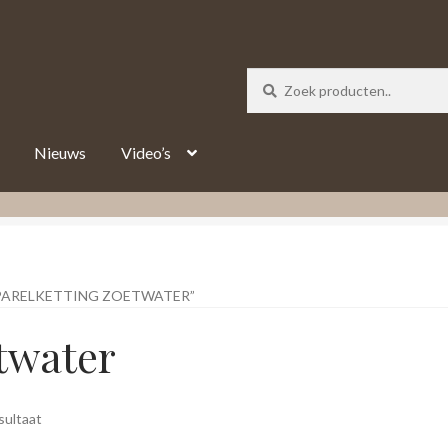
_track = 1;
Nieuws
Video’s
PARELKETTING ZOETWATER”
etwater
sultaat