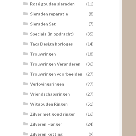
Rosé gouden sieraden
(11)
Sieraden reparatie
(8)
Sieraden Set
(7)
Specials (in opdracht)
(35)
Tacs Design horloges
(14)
Trouwringen
(18)
Trouwringen Veranderen
(36)
Trouwringen voorbeelden
(27)
Verlovingsringen
(97)
Vriendschapsringen
(27)
Witgouden Ringen
(51)
Zilver met goud ringen
(16)
Zilveren Hanger
(24)
Zilveren ketting
(9)