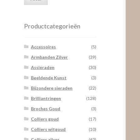
prijs
prijs
Productcategorieën
Accessoires
(5)
Armbanden Zilver
(39)
Assieraden
(30)
Beeldende Kunst
(3)
Bijzondere sieraden
(22)
Brilliantringen
(128)
Broches Goud
(3)
Colliers goud
(17)
Colliers witgoud
(10)
Colliers zilver
(62)