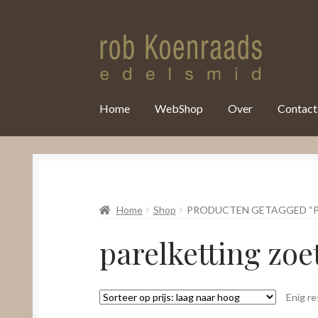
var clicky_custom = clicky_custom || {}; clicky_custom.html_media
Home
WebShop
Over
Contact
Home
Shop
PRODUCTEN GETAGGED “
parelketting zo
Enig re