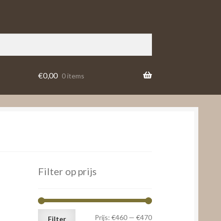
€
0,00
0 items
Filter op prijs
Min.
Max.
Prijs:
€460
—
€470
Filter