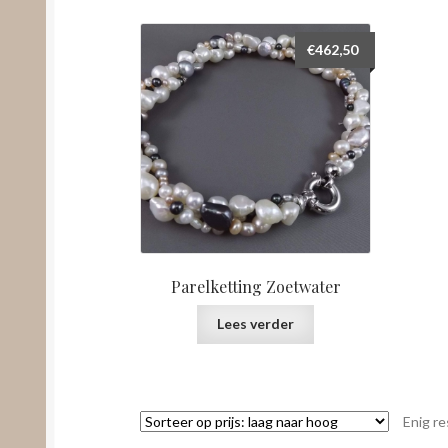
€
462,50
Parelketting Zoetwater
Lees verder
Enig re