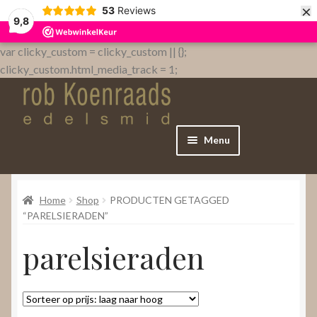
×
53
Reviews
9,8
var clicky_custom = clicky_custom || {};
clicky_custom.html_media_track = 1;
Menu
Home
Home
Shop
PRODUCTEN GETAGGED
WebShop
“PARELSIERADEN”
parelsieraden
Over
Contact