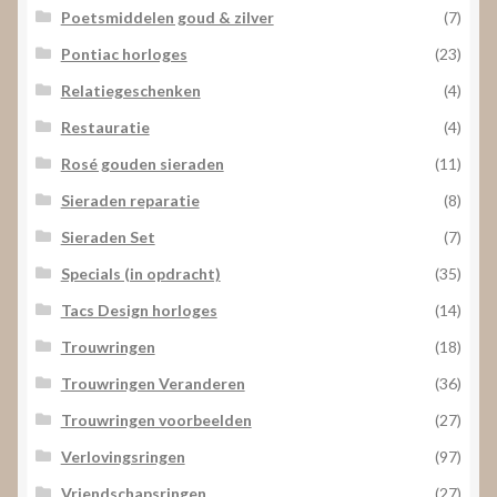
Poetsmiddelen goud & zilver
(7)
Pontiac horloges
(23)
Relatiegeschenken
(4)
Restauratie
(4)
Rosé gouden sieraden
(11)
Sieraden reparatie
(8)
Sieraden Set
(7)
Specials (in opdracht)
(35)
Tacs Design horloges
(14)
Trouwringen
(18)
Trouwringen Veranderen
(36)
Trouwringen voorbeelden
(27)
Verlovingsringen
(97)
Vriendschapsringen
(27)