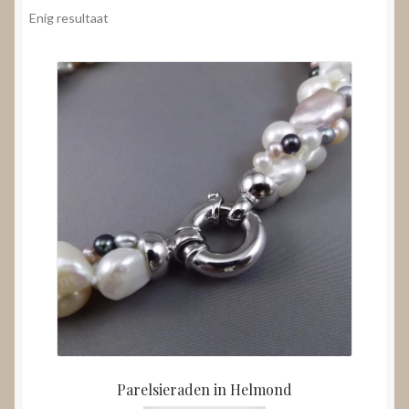
Nieuws
Enig resultaat
Submenu
Video’s
uitvouwen
Parelsieraden in Helmond