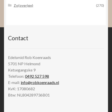
Zo(overige)
(270)
Contact
Edelsmid Rob Koenraads
5701 NP
Helmond
Ketsegangske 9
Telefoon:
0492 527 598
E-mail:
info@robkoenraads.nl
KvK: 17080682
Btw: NL804289736B01