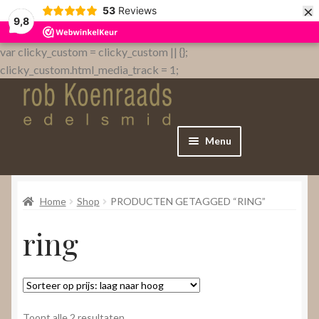
×
53
Reviews
9,8
var clicky_custom = clicky_custom || {};
clicky_custom.html_media_track = 1;
Menu
Home
Home
Shop
PRODUCTEN GETAGGED “RING”
WebShop
ring
Over
Contact
Gesorteerd
Toont alle 2 resultaten