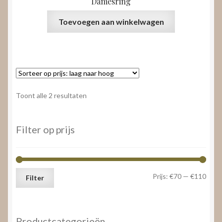
Damesring
Toevoegen aan winkelwagen
Gesorteerd
Toont alle 2 resultaten
op
prijs:
laag
Filter op prijs
naar
hoog
Min.
Max.
Prijs:
€70
—
€110
Filter
prijs
prijs
Productcategorieën