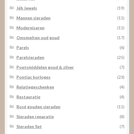
Jéh Jewels
(19)
Mannen sieraden
(11)
Moderniseren
(11)
Omsmelten oud goud
(17)
Parels
(6)
Parelsieraden
(25)
Poetsmiddelen goud & zilver
(7)
Pontiac horloges
(23)
Relatiegeschenken
(4)
Restauratie
(4)
Rosé gouden sieraden
(11)
Sieraden reparatie
(8)
Sieraden Set
(7)