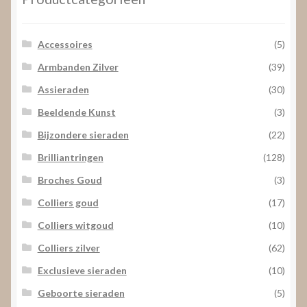
Accessoires
(5)
Armbanden Zilver
(39)
Assieraden
(30)
Beeldende Kunst
(3)
Bijzondere sieraden
(22)
Brilliantringen
(128)
Broches Goud
(3)
Colliers goud
(17)
Colliers witgoud
(10)
Colliers zilver
(62)
Exclusieve sieraden
(10)
Geboorte sieraden
(5)