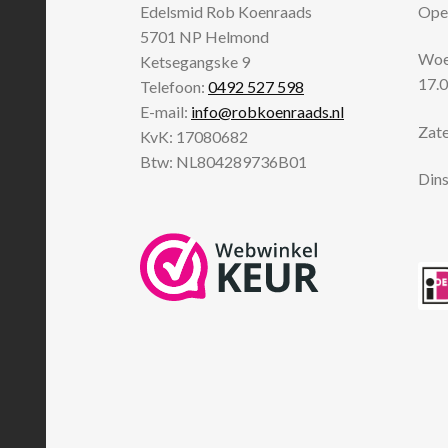
Edelsmid Rob Koenraads
Open
5701 NP
Helmond
Woen
Ketsegangske 9
17.0
Telefoon:
0492 527 598
E-mail:
info@robkoenraads.nl
Zate
KvK: 17080682
Btw: NL804289736B01
Dins