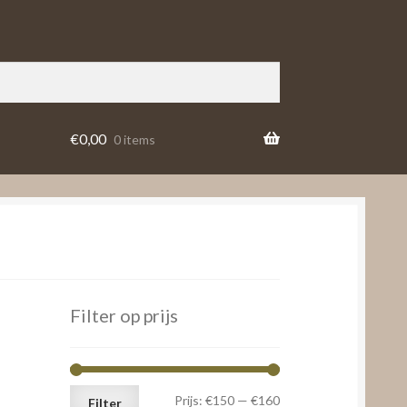
€
0,00
0 items
Filter op prijs
Min.
Max.
Prijs:
€150
—
€160
Filter