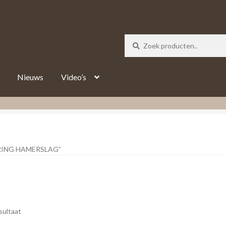
_track = 1;
Nieuws
Video’s
ING HAMERSLAG”
sultaat