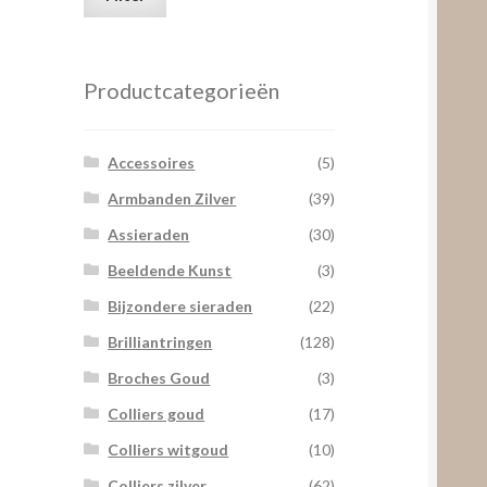
prijs
prijs
Productcategorieën
Accessoires
(5)
Armbanden Zilver
(39)
Assieraden
(30)
Beeldende Kunst
(3)
Bijzondere sieraden
(22)
Brilliantringen
(128)
Broches Goud
(3)
Colliers goud
(17)
Colliers witgoud
(10)
Colliers zilver
(62)