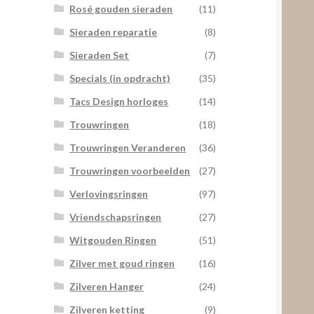
Rosé gouden sieraden
(11)
Sieraden reparatie
(8)
Sieraden Set
(7)
Specials (in opdracht)
(35)
Tacs Design horloges
(14)
Trouwringen
(18)
Trouwringen Veranderen
(36)
Trouwringen voorbeelden
(27)
Verlovingsringen
(97)
Vriendschapsringen
(27)
Witgouden Ringen
(51)
Zilver met goud ringen
(16)
Zilveren Hanger
(24)
Zilveren ketting
(9)