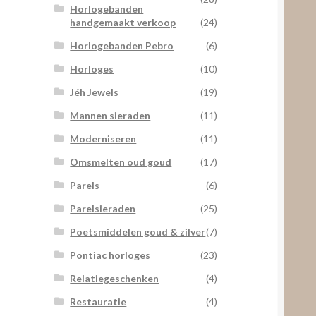
Horlogebanden
handgemaakt verkoop
(24)
Horlogebanden Pebro
(6)
Horloges
(10)
Jéh Jewels
(19)
Mannen sieraden
(11)
Moderniseren
(11)
Omsmelten oud goud
(17)
Parels
(6)
Parelsieraden
(25)
Poetsmiddelen goud & zilver
(7)
Pontiac horloges
(23)
Relatiegeschenken
(4)
Restauratie
(4)