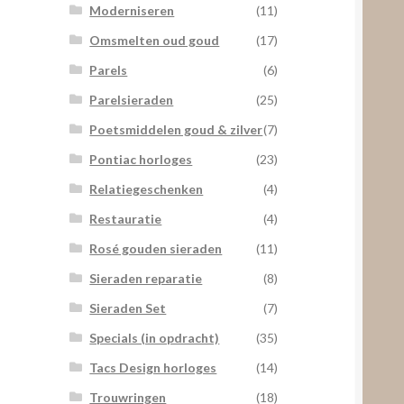
Moderniseren
(11)
Omsmelten oud goud
(17)
Parels
(6)
Parelsieraden
(25)
Poetsmiddelen goud & zilver
(7)
Pontiac horloges
(23)
Relatiegeschenken
(4)
Restauratie
(4)
Rosé gouden sieraden
(11)
Sieraden reparatie
(8)
Sieraden Set
(7)
Specials (in opdracht)
(35)
Tacs Design horloges
(14)
Trouwringen
(18)