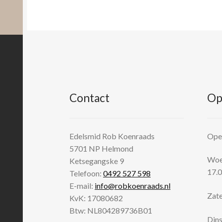
Contact
Op
Edelsmid Rob Koenraads
Open
5701 NP
Helmond
Woen
Ketsegangske 9
17.0
Telefoon:
0492 527 598
E-mail:
info@robkoenraads.nl
Zate
KvK: 17080682
Btw: NL804289736B01
Dins