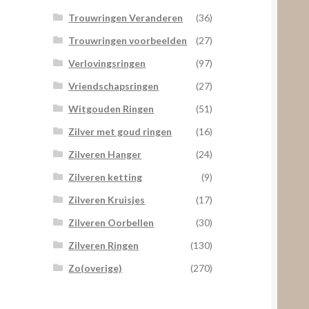
Trouwringen Veranderen
(36)
Trouwringen voorbeelden
(27)
Verlovingsringen
(97)
Vriendschapsringen
(27)
Witgouden Ringen
(51)
Zilver met goud ringen
(16)
Zilveren Hanger
(24)
Zilveren ketting
(9)
Zilveren Kruisjes
(17)
Zilveren Oorbellen
(30)
Zilveren Ringen
(130)
Zo(overige)
(270)