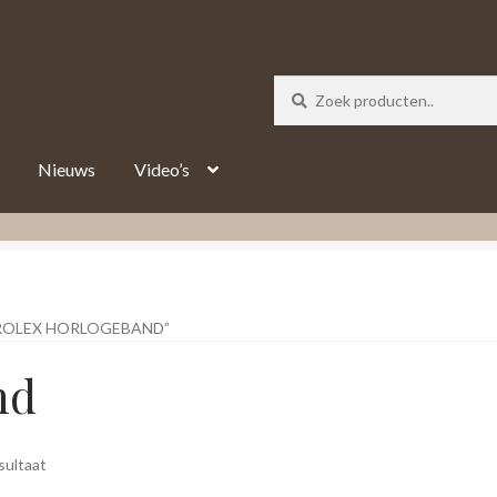
_track = 1;
Nieuws
Video’s
ROLEX HORLOGEBAND”
nd
sultaat