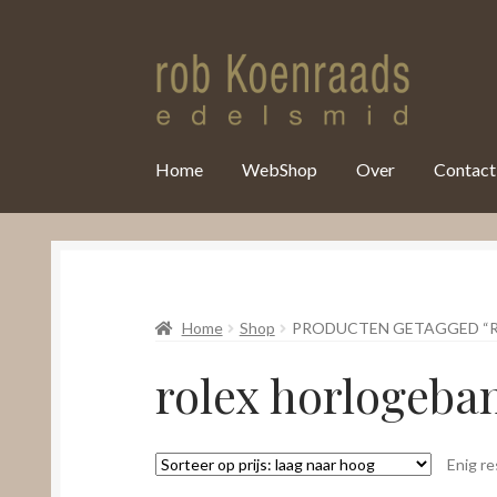
var clicky_custom = clicky_custom || {}; clicky_custom.html_media
Home
WebShop
Over
Contact
Home
Shop
PRODUCTEN GETAGGED “
rolex horlogeba
Enig re