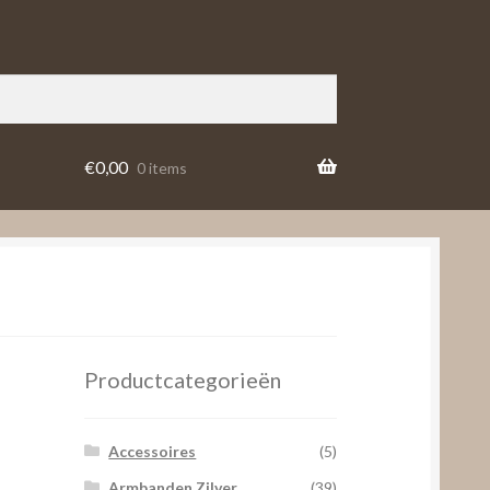
€
0,00
0 items
Productcategorieën
Accessoires
(5)
Armbanden Zilver
(39)