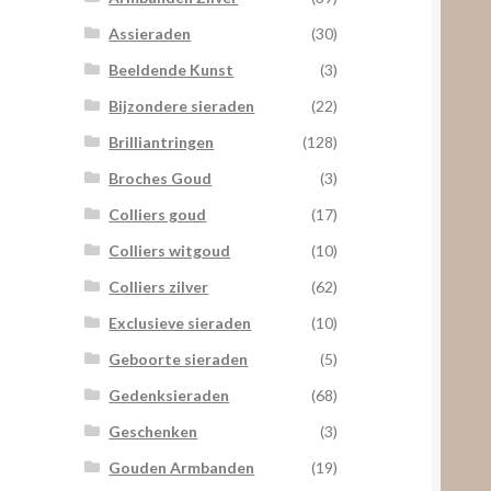
Assieraden
(30)
Beeldende Kunst
(3)
Bijzondere sieraden
(22)
Brilliantringen
(128)
Broches Goud
(3)
Colliers goud
(17)
Colliers witgoud
(10)
Colliers zilver
(62)
Exclusieve sieraden
(10)
Geboorte sieraden
(5)
Gedenksieraden
(68)
Geschenken
(3)
Gouden Armbanden
(19)