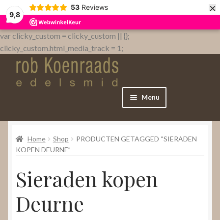
×
53
Reviews
9,8
var clicky_custom = clicky_custom || {};
clicky_custom.html_media_track = 1;
Menu
Home
Home
Shop
PRODUCTEN GETAGGED “SIERADEN
WebShop
KOPEN DEURNE”
Sieraden kopen
Over
Deurne
Contact