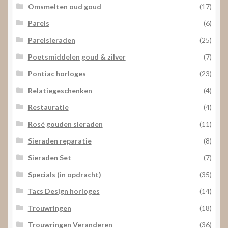
Omsmelten oud goud
(17)
Parels
(6)
Parelsieraden
(25)
Poetsmiddelen goud & zilver
(7)
Pontiac horloges
(23)
Relatiegeschenken
(4)
Restauratie
(4)
Rosé gouden sieraden
(11)
Sieraden reparatie
(8)
Sieraden Set
(7)
Specials (in opdracht)
(35)
Tacs Design horloges
(14)
Trouwringen
(18)
Trouwringen Veranderen
(36)