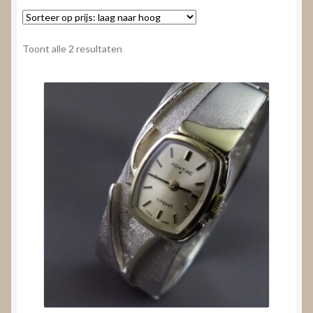
Nieuws
Submenu
Video’s
Gesorteerd
Toont alle 2 resultaten
uitvouwen
op
prijs:
laag
naar
hoog