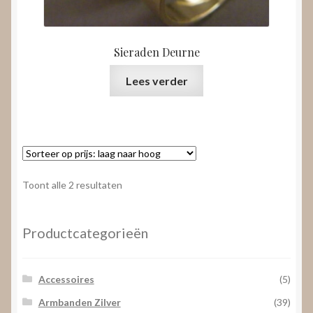
Sieraden Deurne
Lees verder
Gesorteerd
Toont alle 2 resultaten
op
prijs:
laag
Productcategorieën
naar
hoog
Accessoires
(5)
Armbanden Zilver
(39)