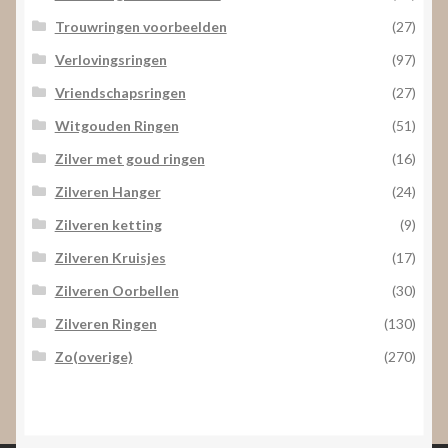
Trouwringen voorbeelden
(27)
Verlovingsringen
(97)
Vriendschapsringen
(27)
Witgouden Ringen
(51)
Zilver met goud ringen
(16)
Zilveren Hanger
(24)
Zilveren ketting
(9)
Zilveren Kruisjes
(17)
Zilveren Oorbellen
(30)
Zilveren Ringen
(130)
Zo(overige)
(270)