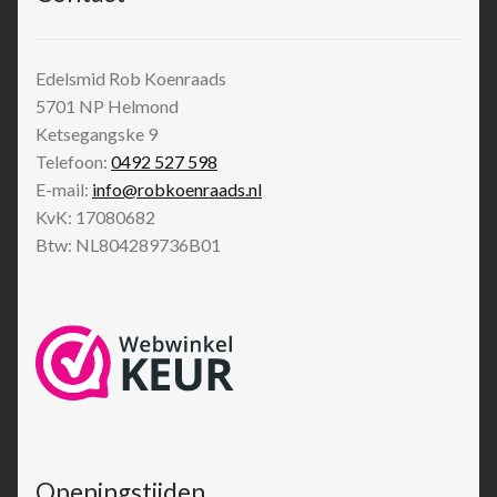
Edelsmid Rob Koenraads
5701 NP
Helmond
Ketsegangske 9
Telefoon:
0492 527 598
E-mail:
info@robkoenraads.nl
KvK: 17080682
Btw: NL804289736B01
Openingstijden