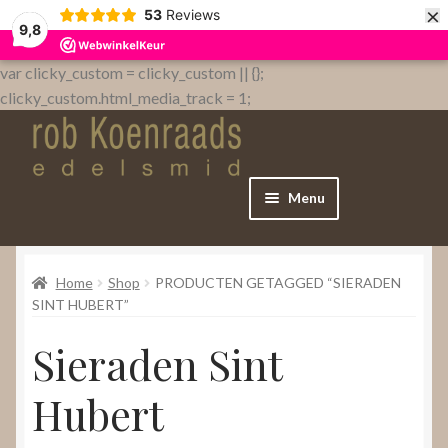
×
53
Reviews
9,8
var clicky_custom = clicky_custom || {};
clicky_custom.html_media_track = 1;
Menu
Home
Home
Shop
PRODUCTEN GETAGGED “SIERADEN
WebShop
SINT HUBERT”
Sieraden Sint
Over
Hubert
Contact