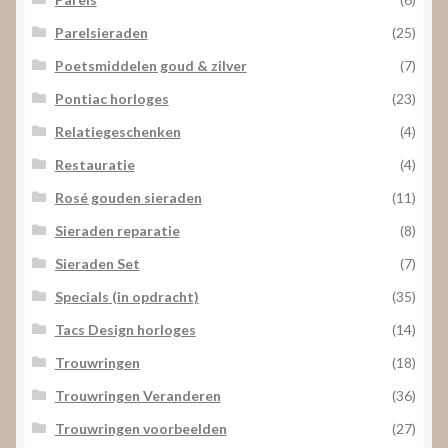
Parelsieraden
(25)
Poetsmiddelen goud & zilver
(7)
Pontiac horloges
(23)
Relatiegeschenken
(4)
Restauratie
(4)
Rosé gouden sieraden
(11)
Sieraden reparatie
(8)
Sieraden Set
(7)
Specials (in opdracht)
(35)
Tacs Design horloges
(14)
Trouwringen
(18)
Trouwringen Veranderen
(36)
Trouwringen voorbeelden
(27)