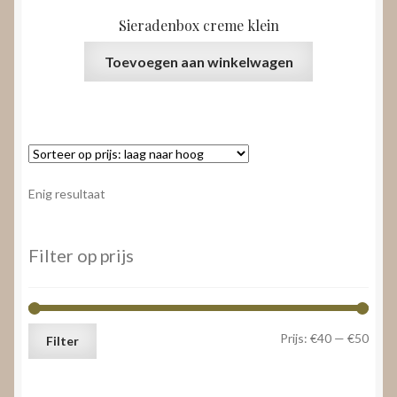
Sieradenbox creme klein
Toevoegen aan winkelwagen
Enig resultaat
Filter op prijs
Min.
Max.
Prijs:
€40
—
€50
Filter
prijs
prijs