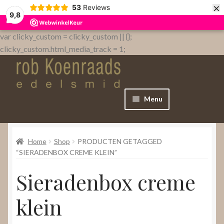
×
53
Reviews
9,8
var clicky_custom = clicky_custom || {};
clicky_custom.html_media_track = 1;
Menu
Home
Home
Shop
PRODUCTEN GETAGGED
WebShop
“SIERADENBOX CREME KLEIN”
Sieradenbox creme
Over
klein
Contact