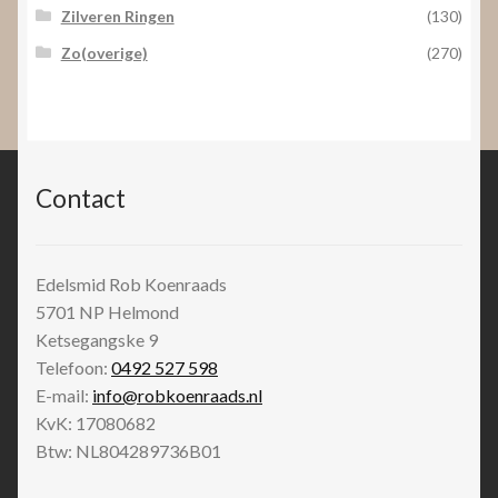
Zilveren Ringen
(130)
Zo(overige)
(270)
Contact
Edelsmid Rob Koenraads
5701 NP
Helmond
Ketsegangske 9
Telefoon:
0492 527 598
E-mail:
info@robkoenraads.nl
KvK: 17080682
Btw: NL804289736B01