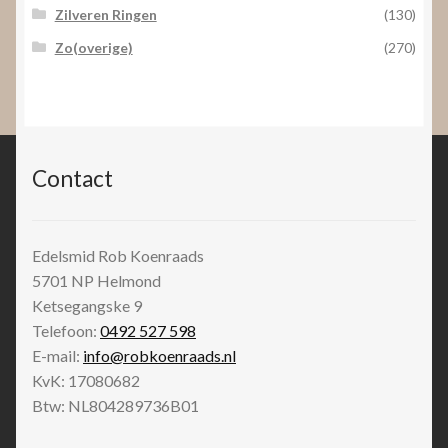
Zilveren Ringen
(130)
Zo(overige)
(270)
Contact
Edelsmid Rob Koenraads
5701 NP
Helmond
Ketsegangske 9
Telefoon:
0492 527 598
E-mail:
info@robkoenraads.nl
KvK: 17080682
Btw: NL804289736B01