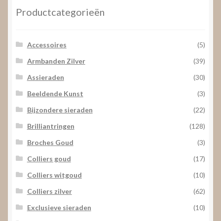
Productcategorieën
Accessoires
(5)
Armbanden Zilver
(39)
Assieraden
(30)
Beeldende Kunst
(3)
Bijzondere sieraden
(22)
Brilliantringen
(128)
Broches Goud
(3)
Colliers goud
(17)
Colliers witgoud
(10)
Colliers zilver
(62)
Exclusieve sieraden
(10)