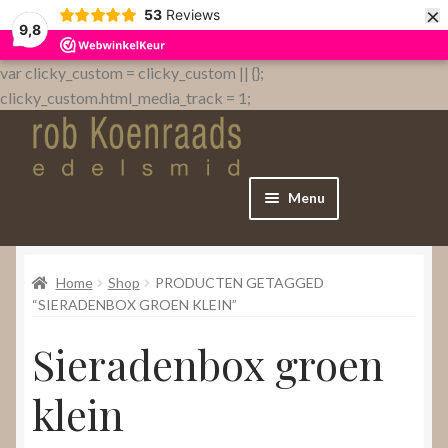
×
53
Reviews
9,8
var clicky_custom = clicky_custom || {};
clicky_custom.html_media_track = 1;
Menu
Home
Home
Shop
PRODUCTEN GETAGGED
WebShop
“SIERADENBOX GROEN KLEIN”
Sieradenbox groen
Over
klein
Contact