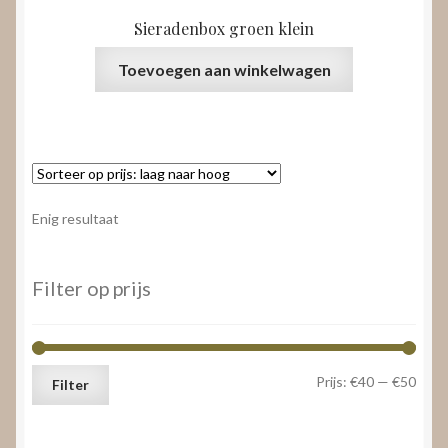
Sieradenbox groen klein
Toevoegen aan winkelwagen
Enig resultaat
Filter op prijs
Min.
Max.
Prijs:
€40
—
€50
Filter
prijs
prijs