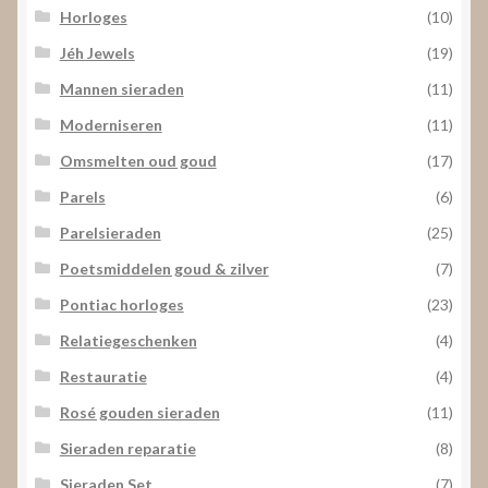
Horloges
(10)
Jéh Jewels
(19)
Mannen sieraden
(11)
Moderniseren
(11)
Omsmelten oud goud
(17)
Parels
(6)
Parelsieraden
(25)
Poetsmiddelen goud & zilver
(7)
Pontiac horloges
(23)
Relatiegeschenken
(4)
Restauratie
(4)
Rosé gouden sieraden
(11)
Sieraden reparatie
(8)
Sieraden Set
(7)