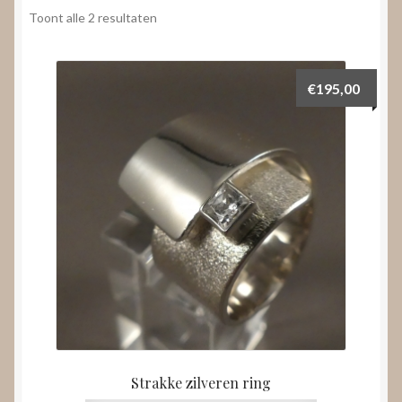
Nieuws
Gesorteerd
Toont alle 2 resultaten
op
Submenu
prijs:
Video’s
uitvouwen
laag
€
195,00
naar
hoog
Strakke zilveren ring