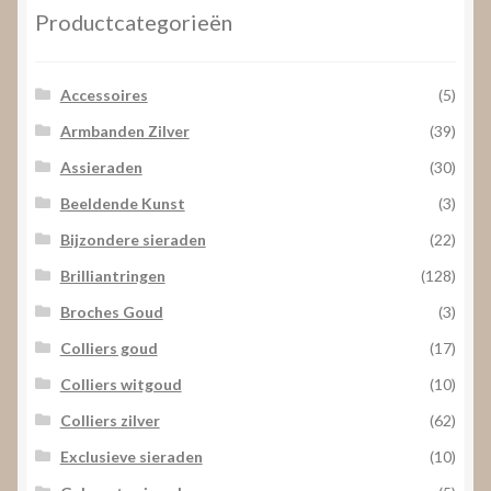
Productcategorieën
Accessoires
(5)
Armbanden Zilver
(39)
Assieraden
(30)
Beeldende Kunst
(3)
Bijzondere sieraden
(22)
Brilliantringen
(128)
Broches Goud
(3)
Colliers goud
(17)
Colliers witgoud
(10)
Colliers zilver
(62)
Exclusieve sieraden
(10)