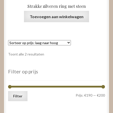
Strakke zilveren ring met steen
Toevoegen aan winkelwagen
Gesorteerd
Toont alle 2 resultaten
op
prijs:
laag
Filter op prijs
naar
hoog
Min.
Max.
Prijs:
€190
—
€200
Filter
prijs
prijs