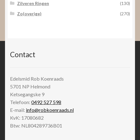
Zilveren Ringen
(130)
Zo(overige)
(270)
Contact
Edelsmid Rob Koenraads
5701 NP
Helmond
Ketsegangske 9
Telefoon:
0492 527 598
E-mail:
info@robkoenraads.nl
KvK: 17080682
Btw: NL804289736B01