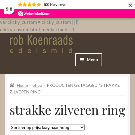
×
53
Reviews
9,8
var clicky_custom = clicky_custom || {};
clicky_custom.html_media_track = 1;
Menu
Home
Home
Shop
PRODUCTEN GETAGGED “STRAKKE
WebShop
ZILVEREN RING”
strakke zilveren ring
Over
Contact