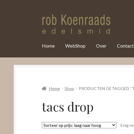
var clicky_custom = clicky_custom || {}; clicky_custom.html_media
Home
WebShop
Over
Contact
Home
Shop
PRODUCTEN GETAGGED “T
tacs drop
Enig re