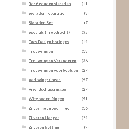
Rosé gouden sieraden
(11)
Sieraden reparatie
(8)
Sieraden Set
(7)
Specials (in opdracht)
(35)
Tacs Design horloges
(14)
Trouwringen
(18)
Trouwringen Veranderen
(36)
Trouwringen voorbeelden
(27)
Verlovingsringen
(97)
Vriendschapsringen
(27)
Witgouden Ringen
(51)
Zilver met goud ringen
(16)
Zilveren Hanger
(24)
Zilveren ketting
(9)