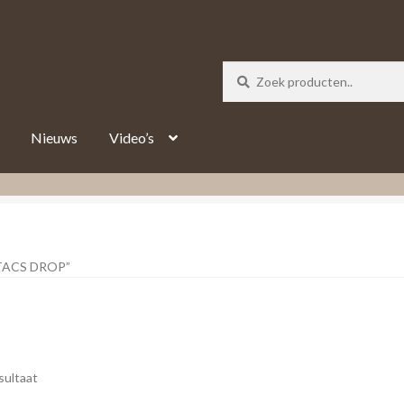
_track = 1;
Nieuws
Video’s
ACS DROP”
sultaat