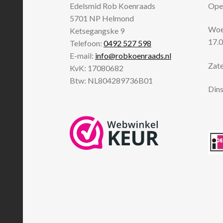
Edelsmid Rob Koenraads
Open
5701 NP
Helmond
Woen
Ketsegangske 9
17.0
Telefoon:
0492 527 598
E-mail:
info@robkoenraads.nl
Zate
KvK: 17080682
Btw: NL804289736B01
Dins