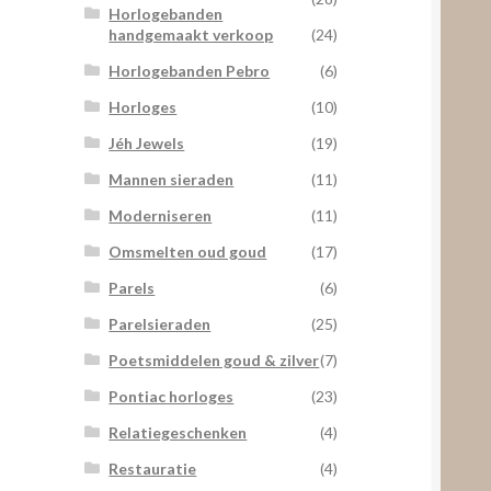
Horlogebanden
handgemaakt verkoop
(24)
Horlogebanden Pebro
(6)
Horloges
(10)
Jéh Jewels
(19)
Mannen sieraden
(11)
Moderniseren
(11)
Omsmelten oud goud
(17)
Parels
(6)
Parelsieraden
(25)
Poetsmiddelen goud & zilver
(7)
Pontiac horloges
(23)
Relatiegeschenken
(4)
Restauratie
(4)