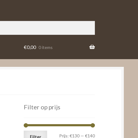
€
0,00
0 items
Filter op prijs
Min.
Max.
Prijs:
€130
—
€140
Filter