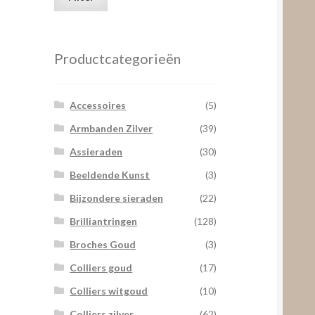
prijs
prijs
Productcategorieën
Accessoires
(5)
Armbanden Zilver
(39)
Assieraden
(30)
Beeldende Kunst
(3)
Bijzondere sieraden
(22)
Brilliantringen
(128)
Broches Goud
(3)
Colliers goud
(17)
Colliers witgoud
(10)
Colliers zilver
(62)