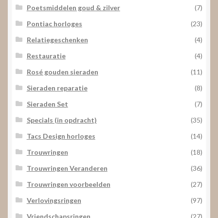
Poetsmiddelen goud & zilver
(7)
Pontiac horloges
(23)
Relatiegeschenken
(4)
Restauratie
(4)
Rosé gouden sieraden
(11)
Sieraden reparatie
(8)
Sieraden Set
(7)
Specials (in opdracht)
(35)
Tacs Design horloges
(14)
Trouwringen
(18)
Trouwringen Veranderen
(36)
Trouwringen voorbeelden
(27)
Verlovingsringen
(97)
Vriendschapsringen
(27)