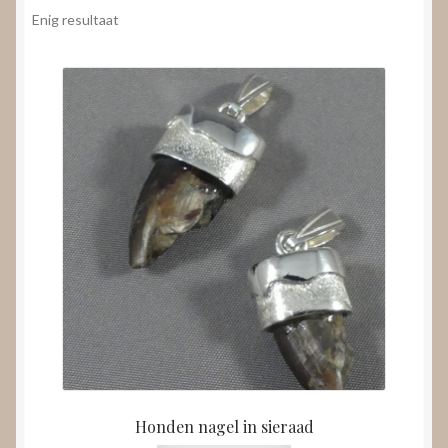
Nieuws
Enig resultaat
Submenu
Video’s
uitvouwen
Honden nagel in sieraad