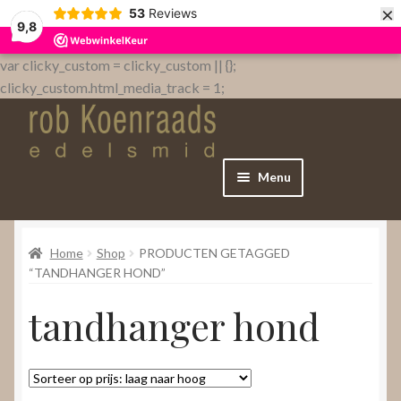
×
53
Reviews
9,8
var clicky_custom = clicky_custom || {};
clicky_custom.html_media_track = 1;
Menu
Home
Home
Shop
PRODUCTEN GETAGGED
WebShop
“TANDHANGER HOND”
tandhanger hond
Over
Contact