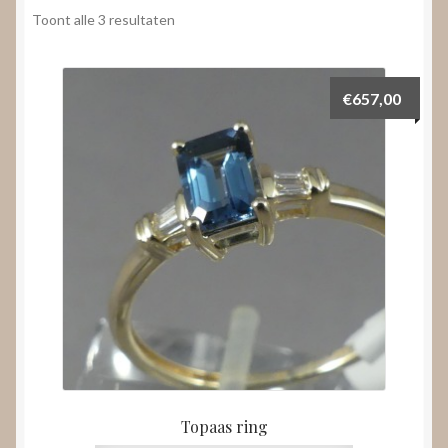
Nieuws
Gesorteerd
Toont alle 3 resultaten
op
Submenu
prijs:
Video’s
uitvouwen
laag
€
657,00
naar
hoog
Topaas ring