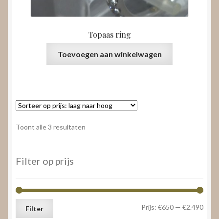
Topaas ring
Toevoegen aan winkelwagen
Gesorteerd
Toont alle 3 resultaten
op
prijs:
laag
Filter op prijs
naar
hoog
Min.
Max.
Prijs:
€650
—
€2.490
Filter