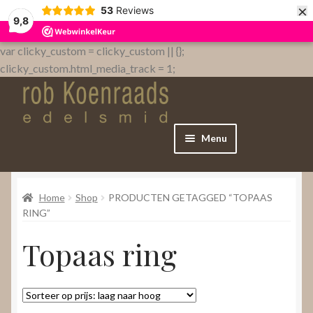
×
53
Reviews
9,8
var clicky_custom = clicky_custom || {};
clicky_custom.html_media_track = 1;
Menu
Home
Home
Shop
PRODUCTEN GETAGGED “TOPAAS
WebShop
RING”
Topaas ring
Over
Contact