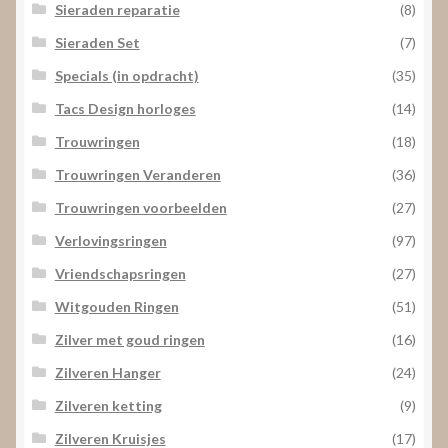
Sieraden reparatie
(8)
Sieraden Set
(7)
Specials (in opdracht)
(35)
Tacs Design horloges
(14)
Trouwringen
(18)
Trouwringen Veranderen
(36)
Trouwringen voorbeelden
(27)
Verlovingsringen
(97)
Vriendschapsringen
(27)
Witgouden Ringen
(51)
Zilver met goud ringen
(16)
Zilveren Hanger
(24)
Zilveren ketting
(9)
Zilveren Kruisjes
(17)