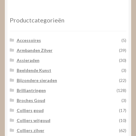
prijs
prijs
Productcategorieën
Accessoires
(5)
Armbanden Zilver
(39)
Assieraden
(30)
Beeldende Kunst
(3)
Bijzondere sieraden
(22)
Brilliantringen
(128)
Broches Goud
(3)
Colliers goud
(17)
Colliers witgoud
(10)
Colliers zilver
(62)