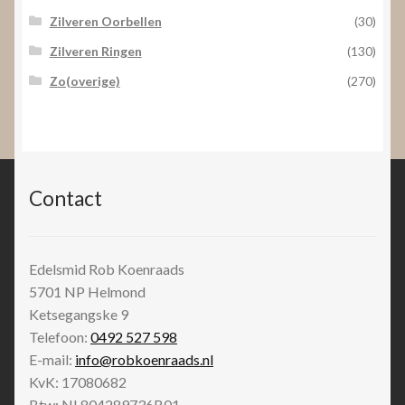
Zilveren Oorbellen
(30)
Zilveren Ringen
(130)
Zo(overige)
(270)
Contact
Edelsmid Rob Koenraads
5701 NP
Helmond
Ketsegangske 9
Telefoon:
0492 527 598
E-mail:
info@robkoenraads.nl
KvK: 17080682
Btw: NL804289736B01