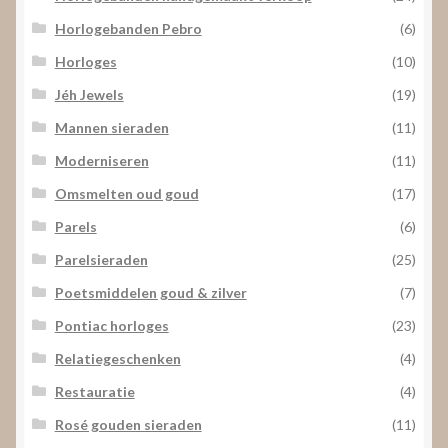
Horlogebanden Pebro
(6)
Horloges
(10)
Jéh Jewels
(19)
Mannen sieraden
(11)
Moderniseren
(11)
Omsmelten oud goud
(17)
Parels
(6)
Parelsieraden
(25)
Poetsmiddelen goud & zilver
(7)
Pontiac horloges
(23)
Relatiegeschenken
(4)
Restauratie
(4)
Rosé gouden sieraden
(11)