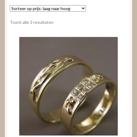
Nieuws
Submenu
Video’s
Gesorteerd
Toont alle 3 resultaten
uitvouwen
op
prijs:
laag
naar
hoog