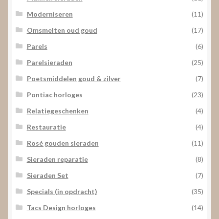
Moderniseren
(11)
Omsmelten oud goud
(17)
Parels
(6)
Parelsieraden
(25)
Poetsmiddelen goud & zilver
(7)
Pontiac horloges
(23)
Relatiegeschenken
(4)
Restauratie
(4)
Rosé gouden sieraden
(11)
Sieraden reparatie
(8)
Sieraden Set
(7)
Specials (in opdracht)
(35)
Tacs Design horloges
(14)