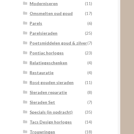
Moderniseren
(11)
Omsmelten oud goud
(17)
Parels
(6)
Parelsieraden
(25)
Poetsmiddelen goud & zilver
(7)
Pontiac horloges
(23)
Relatiegeschenken
(4)
Restauratie
(4)
Rosé gouden sieraden
(11)
Sieraden reparatie
(8)
Sieraden Set
(7)
Specials (in opdracht)
(35)
Tacs Design horloges
(14)
Trouwringen
(18)