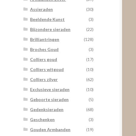
Assieraden
(30)
Beeldende Kunst
(3)
Bijzondere sieraden
(22)
Brilliantringen
(128)
Broches Goud
(3)
Colliers goud
(17)
Colliers witgoud
(10)
Colliers zilver
(62)
Exclusieve sieraden
(10)
Geboorte sieraden
(5)
Gedenksieraden
(68)
Geschenken
(3)
Gouden Armbanden
(19)