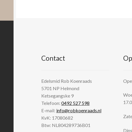
Contact
Op
Edelsmid Rob Koenraads
Open
5701 NP
Helmond
Woen
Ketsegangske 9
17.0
Telefoon:
0492 527 598
E-mail:
info@robkoenraads.nl
Zate
KvK: 17080682
Btw: NL804289736B01
Dins