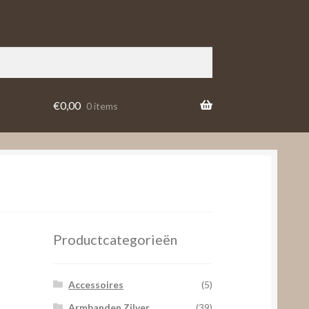
€
0,00
0 items
Productcategorieën
Accessoires
(5)
Armbanden Zilver
(39)