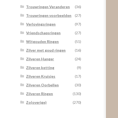
Trouwringen Veranderen
(36)
Trouwringen voorbeelden
(27)
Verlovingsringen
(97)
Vriendschapsringen
(27)
Witgouden Ringen
(51)
Zilver met goud ringen
(16)
Zilveren Hanger
(24)
Zilveren ketting
(9)
Zilveren Kruisjes
(17)
Zilveren Oorbellen
(30)
Zilveren Ringen
(130)
Zo(overige)
(270)