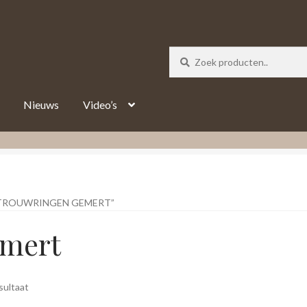
_track = 1;
Nieuws
Video’s
TROUWRINGEN GEMERT”
emert
sultaat