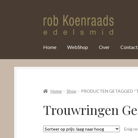
var clicky_custom = clicky_custom || {}; clicky_custom.html_media
Home
WebShop
Over
Contact
Home
Shop
PRODUCTEN GETAGGED “
Trouwringen G
Enig re