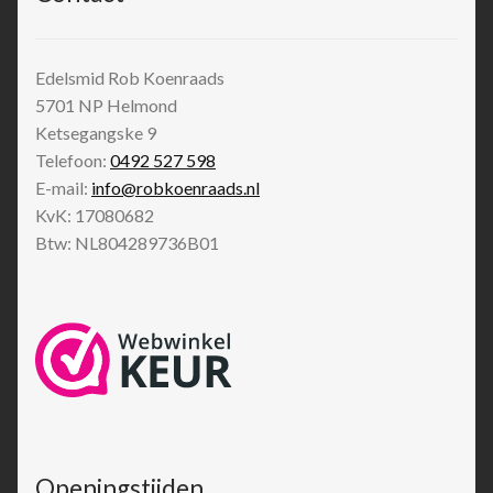
Edelsmid Rob Koenraads
5701 NP
Helmond
Ketsegangske 9
Telefoon:
0492 527 598
E-mail:
info@robkoenraads.nl
KvK: 17080682
Btw: NL804289736B01
Openingstijden