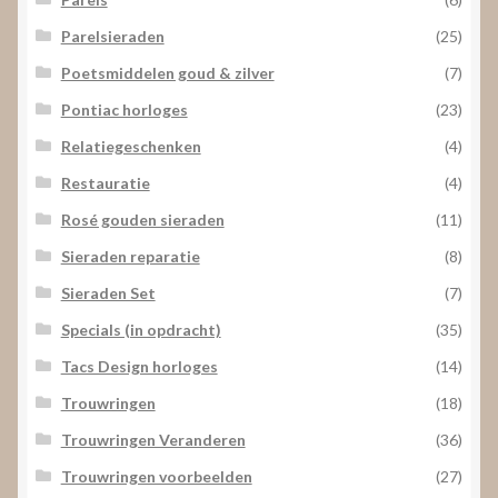
Parelsieraden
(25)
Poetsmiddelen goud & zilver
(7)
Pontiac horloges
(23)
Relatiegeschenken
(4)
Restauratie
(4)
Rosé gouden sieraden
(11)
Sieraden reparatie
(8)
Sieraden Set
(7)
Specials (in opdracht)
(35)
Tacs Design horloges
(14)
Trouwringen
(18)
Trouwringen Veranderen
(36)
Trouwringen voorbeelden
(27)