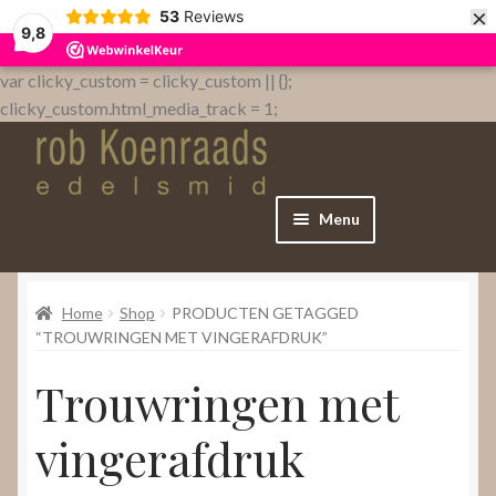
×
53
Reviews
9,8
var clicky_custom = clicky_custom || {};
clicky_custom.html_media_track = 1;
Menu
Home
Home
Shop
PRODUCTEN GETAGGED
WebShop
“TROUWRINGEN MET VINGERAFDRUK”
Trouwringen met
Over
vingerafdruk
Contact