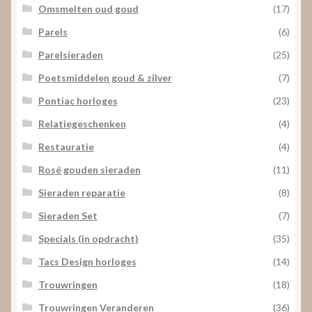
Omsmelten oud goud
(17)
Parels
(6)
Parelsieraden
(25)
Poetsmiddelen goud & zilver
(7)
Pontiac horloges
(23)
Relatiegeschenken
(4)
Restauratie
(4)
Rosé gouden sieraden
(11)
Sieraden reparatie
(8)
Sieraden Set
(7)
Specials (in opdracht)
(35)
Tacs Design horloges
(14)
Trouwringen
(18)
Trouwringen Veranderen
(36)