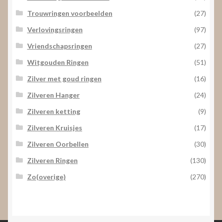
Trouwringen voorbeelden
(27)
Verlovingsringen
(97)
Vriendschapsringen
(27)
Witgouden Ringen
(51)
Zilver met goud ringen
(16)
Zilveren Hanger
(24)
Zilveren ketting
(9)
Zilveren Kruisjes
(17)
Zilveren Oorbellen
(30)
Zilveren Ringen
(130)
Zo(overige)
(270)