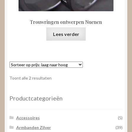
Trouwringen ontwerpen Nuenen
Lees verder
Gesorteerd
Toont alle 2 resultaten
op
prijs:
laag
Productcategorieën
naar
hoog
Accessoires
(5)
Armbanden Zilver
(39)