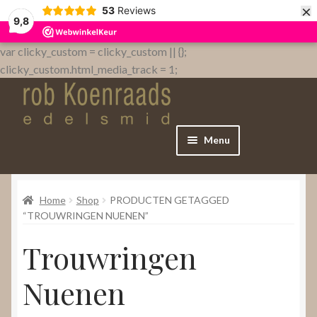
×
53
Reviews
9,8
var clicky_custom = clicky_custom || {};
clicky_custom.html_media_track = 1;
Menu
Home
Home
Shop
PRODUCTEN GETAGGED
WebShop
“TROUWRINGEN NUENEN”
Trouwringen
Over
Nuenen
Contact