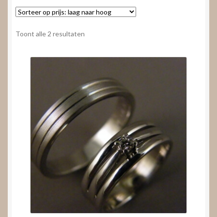
Nieuws
Submenu
Video’s
Gesorteerd
Toont alle 2 resultaten
uitvouwen
op
prijs:
laag
naar
hoog