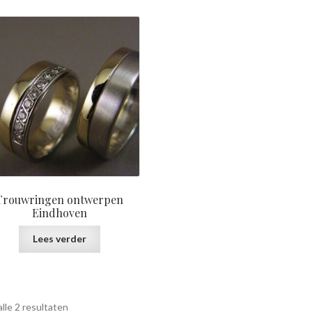
prijs:
laag
naar
hoog
Trouwringen ontwerpen
Eindhoven
Lees verder
Gesorteerd
lle 2 resultaten