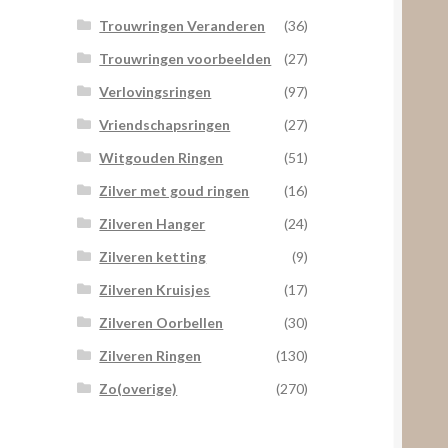
Trouwringen Veranderen
(36)
Trouwringen voorbeelden
(27)
Verlovingsringen
(97)
Vriendschapsringen
(27)
Witgouden Ringen
(51)
Zilver met goud ringen
(16)
Zilveren Hanger
(24)
Zilveren ketting
(9)
Zilveren Kruisjes
(17)
Zilveren Oorbellen
(30)
Zilveren Ringen
(130)
Zo(overige)
(270)