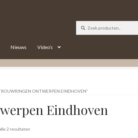
_track = 1;
Nieuws
Video’s
TROUWRINGEN ONTWERPEN EINDHOVEN”
twerpen Eindhoven
Gesorteerd
lle 2 resultaten
op