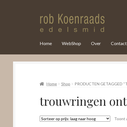
var clicky_custom = clicky_custom || {}; clicky_custom.html_media
Home
WebShop
Over
Contact
Home
Shop
PRODUCTEN GETAGGED “
trouwringen on
Toont a