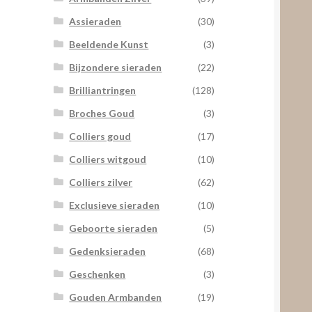
Assieraden
(30)
Beeldende Kunst
(3)
Bijzondere sieraden
(22)
Brilliantringen
(128)
Broches Goud
(3)
Colliers goud
(17)
Colliers witgoud
(10)
Colliers zilver
(62)
Exclusieve sieraden
(10)
Geboorte sieraden
(5)
Gedenksieraden
(68)
Geschenken
(3)
Gouden Armbanden
(19)