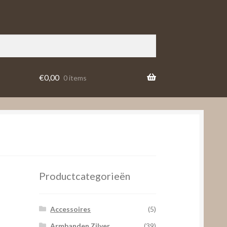
€
0,00
0 items
Productcategorieën
Accessoires
(5)
Armbanden Zilver
(39)