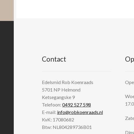
Contact
Op
Edelsmid Rob Koenraads
Open
5701 NP
Helmond
Woen
Ketsegangske 9
17.0
Telefoon:
0492 527 598
E-mail:
info@robkoenraads.nl
Zate
KvK: 17080682
Btw: NL804289736B01
Dins