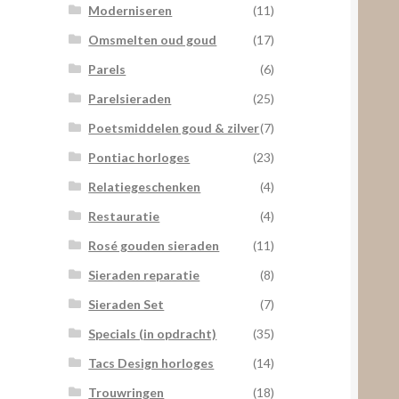
Moderniseren
(11)
Omsmelten oud goud
(17)
Parels
(6)
Parelsieraden
(25)
Poetsmiddelen goud & zilver
(7)
Pontiac horloges
(23)
Relatiegeschenken
(4)
Restauratie
(4)
Rosé gouden sieraden
(11)
Sieraden reparatie
(8)
Sieraden Set
(7)
Specials (in opdracht)
(35)
Tacs Design horloges
(14)
Trouwringen
(18)