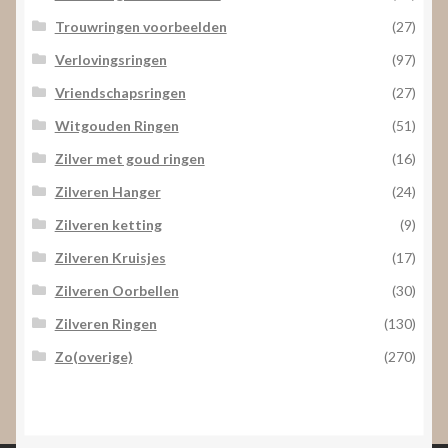
Trouwringen voorbeelden
(27)
Verlovingsringen
(97)
Vriendschapsringen
(27)
Witgouden Ringen
(51)
Zilver met goud ringen
(16)
Zilveren Hanger
(24)
Zilveren ketting
(9)
Zilveren Kruisjes
(17)
Zilveren Oorbellen
(30)
Zilveren Ringen
(130)
Zo(overige)
(270)