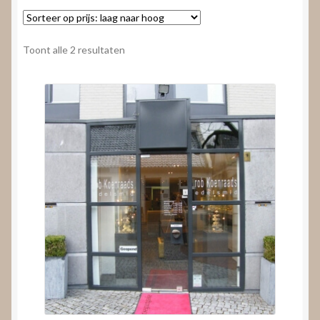
Nieuws
Submenu
Video’s
Gesorteerd
Toont alle 2 resultaten
uitvouwen
op
prijs:
laag
naar
hoog