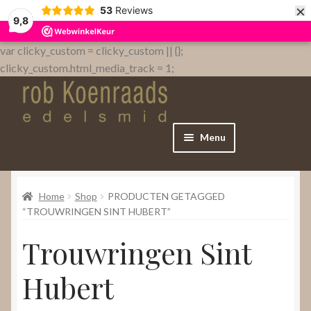
×
53
Reviews
9,8
var clicky_custom = clicky_custom || {};
clicky_custom.html_media_track = 1;
Menu
Home
Home
Shop
PRODUCTEN GETAGGED
WebShop
“TROUWRINGEN SINT HUBERT”
Trouwringen Sint
Over
Hubert
Contact