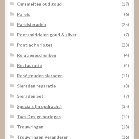
Omsmelten oud goud
(17)
Parels
(6)
Parelsieraden
(25)
Poetsmiddelen goud & zilver
(7)
Pontiac horloges
(23)
Relatiegeschenken
(4)
Restauratie
(4)
Rosé gouden sieraden
(11)
Sieraden reparatie
(8)
Sieraden Set
(7)
Specials (in opdracht)
(35)
Tacs Design horloges
(14)
Trouwringen
(18)
Trouwringen Veranderen
(36)