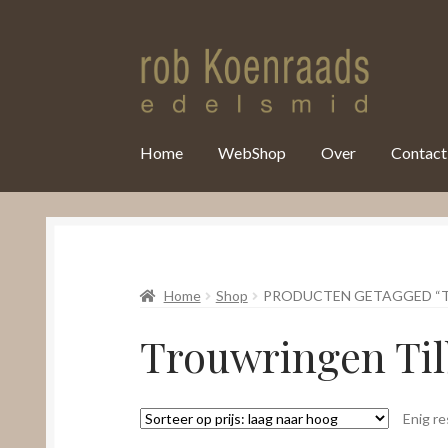
var clicky_custom = clicky_custom || {}; clicky_custom.html_media
Home
WebShop
Over
Contact
Home
Shop
PRODUCTEN GETAGGED “
Trouwringen Ti
Enig re