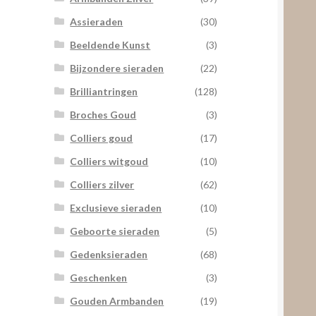
Assieraden
(30)
Beeldende Kunst
(3)
Bijzondere sieraden
(22)
Brilliantringen
(128)
Broches Goud
(3)
Colliers goud
(17)
Colliers witgoud
(10)
Colliers zilver
(62)
Exclusieve sieraden
(10)
Geboorte sieraden
(5)
Gedenksieraden
(68)
Geschenken
(3)
Gouden Armbanden
(19)