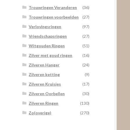
Trouwringen Veranderen
(36)
Trouwringen voorbeelden
(27)
Verlovingsringen
(97)
Vriendschapsringen
(27)
Witgouden Ringen
(51)
Zilver met goud ringen
(16)
Zilveren Hanger
(24)
Zilveren ketting
(9)
Zilveren Kruisjes
(17)
Zilveren Oorbellen
(30)
Zilveren Ringen
(130)
Zo(overige)
(270)