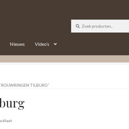
_track = 1;
Nieuws
Video’s
TROUWRINGEN TILBURG”
lburg
sultaat