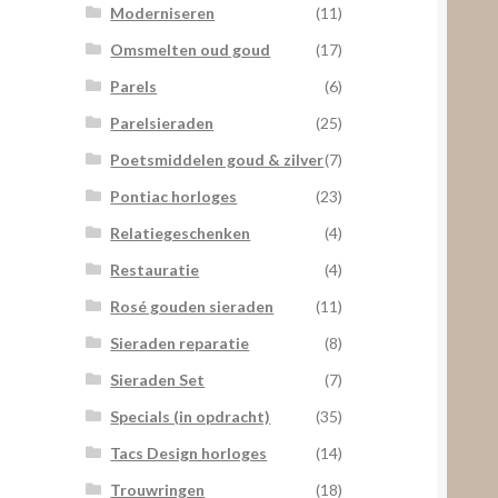
Moderniseren
(11)
Omsmelten oud goud
(17)
Parels
(6)
Parelsieraden
(25)
Poetsmiddelen goud & zilver
(7)
Pontiac horloges
(23)
Relatiegeschenken
(4)
Restauratie
(4)
Rosé gouden sieraden
(11)
Sieraden reparatie
(8)
Sieraden Set
(7)
Specials (in opdracht)
(35)
Tacs Design horloges
(14)
Trouwringen
(18)