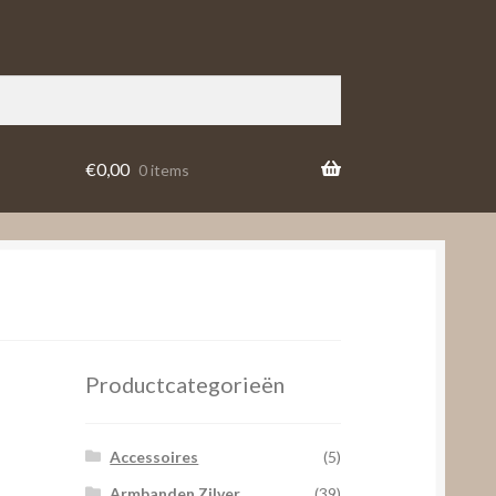
€
0,00
0 items
Productcategorieën
Accessoires
(5)
Armbanden Zilver
(39)