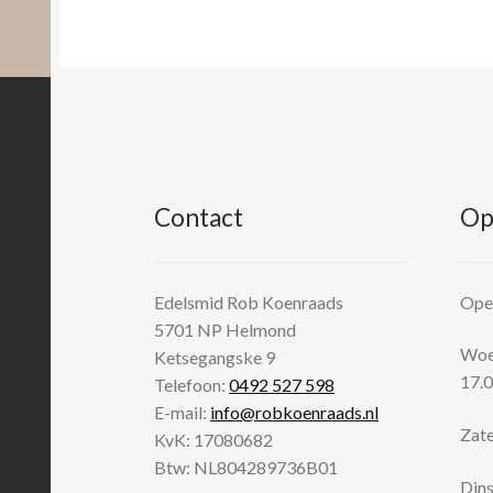
Contact
Op
Edelsmid Rob Koenraads
Open
5701 NP
Helmond
Woen
Ketsegangske 9
17.0
Telefoon:
0492 527 598
E-mail:
info@robkoenraads.nl
Zate
KvK: 17080682
Btw: NL804289736B01
Dins