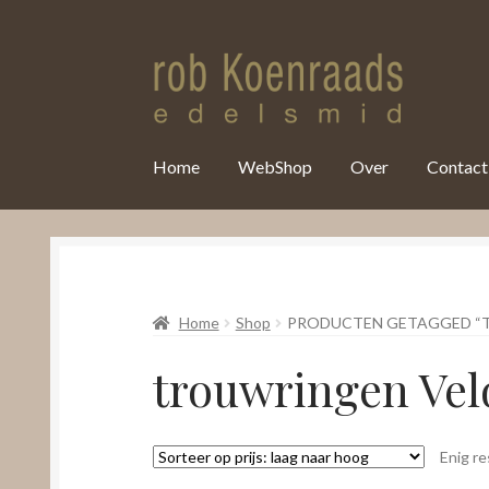
var clicky_custom = clicky_custom || {}; clicky_custom.html_media
Home
WebShop
Over
Contact
Home
Shop
PRODUCTEN GETAGGED “
trouwringen Ve
Enig re