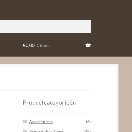
€
0,00
0 items
Productcategorieën
Accessoires
(5)
Armbanden Zilver
(39)