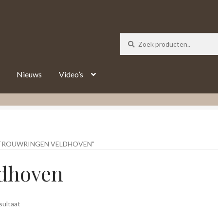
_track = 1;
Nieuws
Video’s
TROUWRINGEN VELDHOVEN”
ldhoven
sultaat