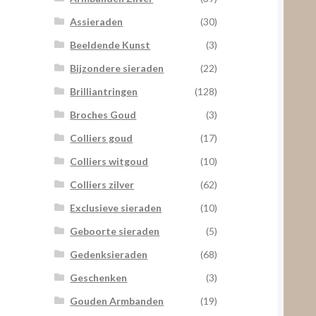
Assieraden
(30)
Beeldende Kunst
(3)
Bijzondere sieraden
(22)
Brilliantringen
(128)
Broches Goud
(3)
Colliers goud
(17)
Colliers witgoud
(10)
Colliers zilver
(62)
Exclusieve sieraden
(10)
Geboorte sieraden
(5)
Gedenksieraden
(68)
Geschenken
(3)
Gouden Armbanden
(19)