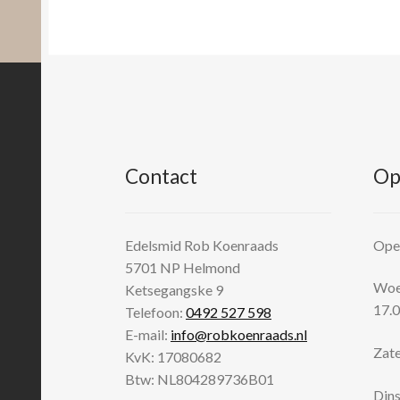
Contact
Op
Edelsmid Rob Koenraads
Open
5701 NP
Helmond
Woen
Ketsegangske 9
17.0
Telefoon:
0492 527 598
E-mail:
info@robkoenraads.nl
Zate
KvK: 17080682
Btw: NL804289736B01
Dins