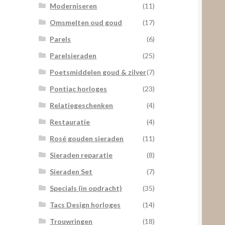
Moderniseren
(11)
Omsmelten oud goud
(17)
Parels
(6)
Parelsieraden
(25)
Poetsmiddelen goud & zilver
(7)
Pontiac horloges
(23)
Relatiegeschenken
(4)
Restauratie
(4)
Rosé gouden sieraden
(11)
Sieraden reparatie
(8)
Sieraden Set
(7)
Specials (in opdracht)
(35)
Tacs Design horloges
(14)
Trouwringen
(18)