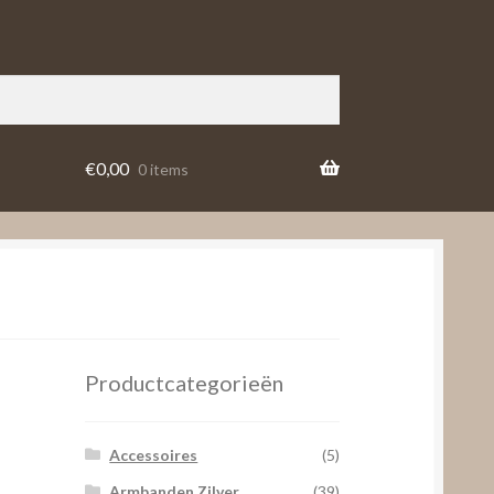
€
0,00
0 items
Productcategorieën
Accessoires
(5)
Armbanden Zilver
(39)