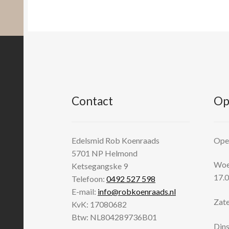
Contact
Op
Edelsmid Rob Koenraads
Open
5701 NP
Helmond
Woen
Ketsegangske 9
17.0
Telefoon:
0492 527 598
E-mail:
info@robkoenraads.nl
Zate
KvK: 17080682
Btw: NL804289736B01
Dins