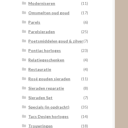
Moderniseren
(11)
Omsmelten oud goud
(17)
Parels
(6)
Parelsieraden
(25)
Poetsmiddelen goud & zilver
(7)
Pontiac horloges
(23)
Relatiegeschenken
(4)
Restauratie
(4)
Rosé gouden sieraden
(11)
Sieraden reparatie
(8)
Sieraden Set
(7)
Specials (in opdracht)
(35)
Tacs Design horloges
(14)
Trouwringen
(18)