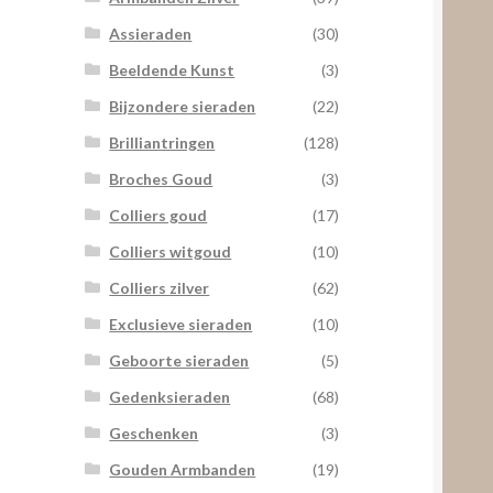
Assieraden
(30)
Beeldende Kunst
(3)
Bijzondere sieraden
(22)
Brilliantringen
(128)
Broches Goud
(3)
Colliers goud
(17)
Colliers witgoud
(10)
Colliers zilver
(62)
Exclusieve sieraden
(10)
Geboorte sieraden
(5)
Gedenksieraden
(68)
Geschenken
(3)
Gouden Armbanden
(19)