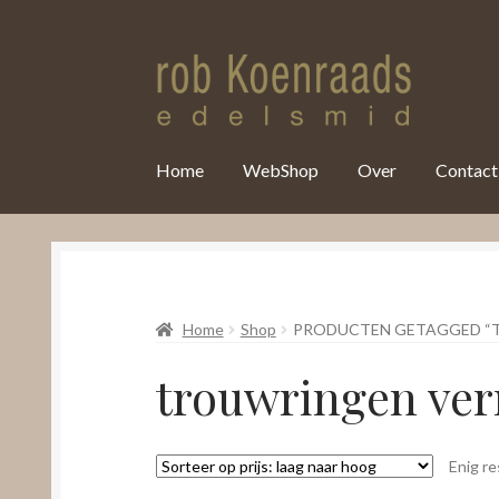
var clicky_custom = clicky_custom || {}; clicky_custom.html_media
Home
WebShop
Over
Contact
Home
Shop
PRODUCTEN GETAGGED “
trouwringen ve
Enig re