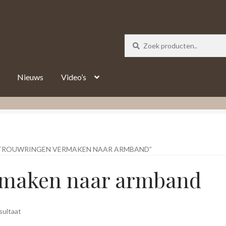
_track = 1;
Nieuws
Video’s
TROUWRINGEN VERMAKEN NAAR ARMBAND”
rmaken naar armband
sultaat