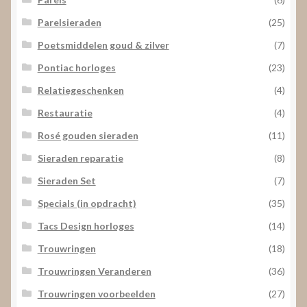
Parelsieraden
(25)
Poetsmiddelen goud & zilver
(7)
Pontiac horloges
(23)
Relatiegeschenken
(4)
Restauratie
(4)
Rosé gouden sieraden
(11)
Sieraden reparatie
(8)
Sieraden Set
(7)
Specials (in opdracht)
(35)
Tacs Design horloges
(14)
Trouwringen
(18)
Trouwringen Veranderen
(36)
Trouwringen voorbeelden
(27)