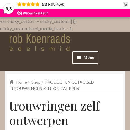
×
53
Reviews
9,8
var clicky_custom = clicky_custom || {};
clicky_custom.html_media_track = 1;
Menu
Home
Home
Shop
PRODUCTEN GETAGGED
WebShop
“TROUWRINGEN ZELF ONTWERPEN”
trouwringen zelf
Over
ontwerpen
Contact