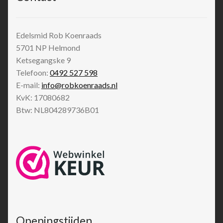
Edelsmid Rob Koenraads
5701 NP
Helmond
Ketsegangske 9
Telefoon:
0492 527 598
E-mail:
info@robkoenraads.nl
KvK: 17080682
Btw: NL804289736B01
Openingstijden