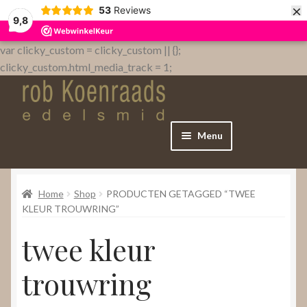
×
53
Reviews
9,8
var clicky_custom = clicky_custom || {};
clicky_custom.html_media_track = 1;
Menu
Home
Home
Shop
PRODUCTEN GETAGGED “TWEE
WebShop
KLEUR TROUWRING”
twee kleur
Over
trouwring
Contact