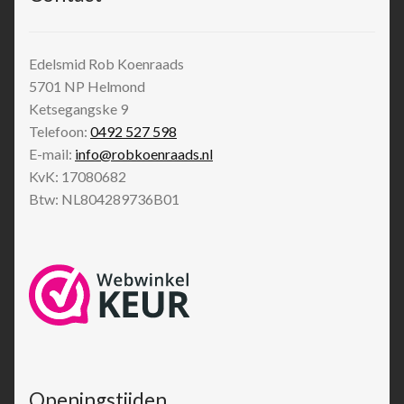
Edelsmid Rob Koenraads
5701 NP
Helmond
Ketsegangske 9
Telefoon:
0492 527 598
E-mail:
info@robkoenraads.nl
KvK: 17080682
Btw: NL804289736B01
Openingstijden