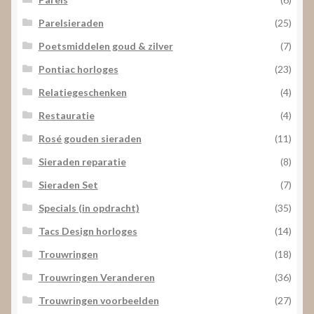
Parelsieraden
(25)
Poetsmiddelen goud & zilver
(7)
Pontiac horloges
(23)
Relatiegeschenken
(4)
Restauratie
(4)
Rosé gouden sieraden
(11)
Sieraden reparatie
(8)
Sieraden Set
(7)
Specials (in opdracht)
(35)
Tacs Design horloges
(14)
Trouwringen
(18)
Trouwringen Veranderen
(36)
Trouwringen voorbeelden
(27)