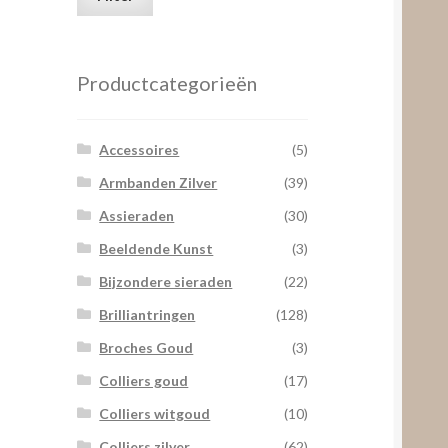
prijs
prijs
Productcategorieën
Accessoires
(5)
Armbanden Zilver
(39)
Assieraden
(30)
Beeldende Kunst
(3)
Bijzondere sieraden
(22)
Brilliantringen
(128)
Broches Goud
(3)
Colliers goud
(17)
Colliers witgoud
(10)
Colliers zilver
(62)