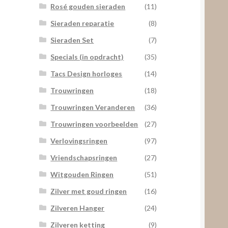
Rosé gouden sieraden
(11)
Sieraden reparatie
(8)
Sieraden Set
(7)
Specials (in opdracht)
(35)
Tacs Design horloges
(14)
Trouwringen
(18)
Trouwringen Veranderen
(36)
Trouwringen voorbeelden
(27)
Verlovingsringen
(97)
Vriendschapsringen
(27)
Witgouden Ringen
(51)
Zilver met goud ringen
(16)
Zilveren Hanger
(24)
Zilveren ketting
(9)