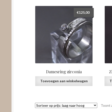
€
125,00
Damesring zirconia
Z
Toevoegen aan winkelwagen
T
Toont a