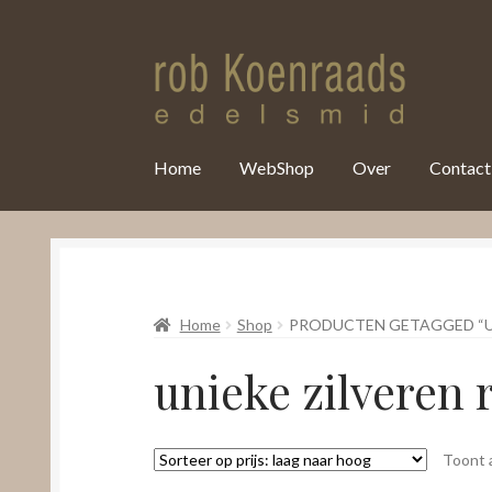
var clicky_custom = clicky_custom || {}; clicky_custom.html_media
Home
WebShop
Over
Contact
Home
Shop
PRODUCTEN GETAGGED “UN
unieke zilveren 
Toont a