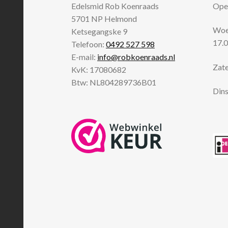
Edelsmid Rob Koenraads
Open
5701 NP
Helmond
Woen
Ketsegangske 9
17.0
Telefoon:
0492 527 598
E-mail:
info@robkoenraads.nl
Zate
KvK: 17080682
Btw: NL804289736B01
Dins