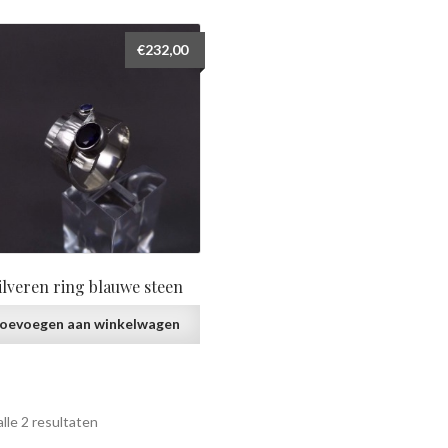
prijs:
laag
€
232,00
naar
hoog
ilveren ring blauwe steen
oevoegen aan winkelwagen
Gesorteerd
lle 2 resultaten
op