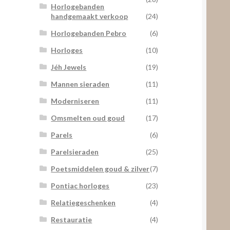
Horlogebanden
handgemaakt verkoop
(24)
Horlogebanden Pebro
(6)
Horloges
(10)
Jéh Jewels
(19)
Mannen sieraden
(11)
Moderniseren
(11)
Omsmelten oud goud
(17)
Parels
(6)
Parelsieraden
(25)
Poetsmiddelen goud & zilver
(7)
Pontiac horloges
(23)
Relatiegeschenken
(4)
Restauratie
(4)