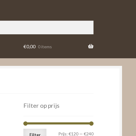
€
0,00
0 items
Filter op prijs
Min.
Max.
Prijs:
€120
—
€240
Filter