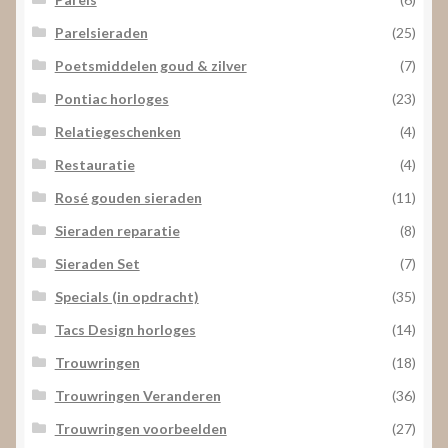
Parelsieraden
(25)
Poetsmiddelen goud & zilver
(7)
Pontiac horloges
(23)
Relatiegeschenken
(4)
Restauratie
(4)
Rosé gouden sieraden
(11)
Sieraden reparatie
(8)
Sieraden Set
(7)
Specials (in opdracht)
(35)
Tacs Design horloges
(14)
Trouwringen
(18)
Trouwringen Veranderen
(36)
Trouwringen voorbeelden
(27)