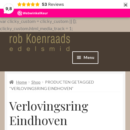
×
53
Reviews
9,8
var clicky_custom = clicky_custom || {};
clicky_custom.html_media_track = 1;
Menu
Home
Home
Shop
PRODUCTEN GETAGGED
WebShop
“VERLOVINGSRING EINDHOVEN”
Verlovingsring
Over
Eindhoven
Contact