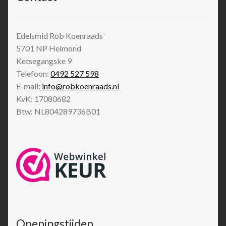
Edelsmid Rob Koenraads
5701 NP
Helmond
Ketsegangske 9
Telefoon:
0492 527 598
E-mail:
info@robkoenraads.nl
KvK: 17080682
Btw: NL804289736B01
Openingstijden