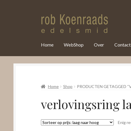
var clicky_custom = clicky_custom || {}; clicky_custom.html_media
Home
WebShop
Over
Contact
Home
Shop
PRODUCTEN GETAGGED “V
verlovingsring 
Enig re