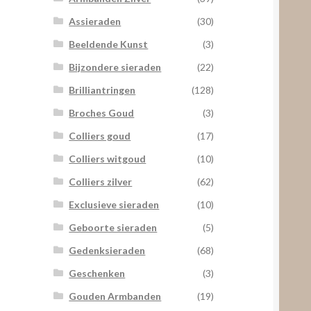
Assieraden
(30)
Beeldende Kunst
(3)
Bijzondere sieraden
(22)
Brilliantringen
(128)
Broches Goud
(3)
Colliers goud
(17)
Colliers witgoud
(10)
Colliers zilver
(62)
Exclusieve sieraden
(10)
Geboorte sieraden
(5)
Gedenksieraden
(68)
Geschenken
(3)
Gouden Armbanden
(19)