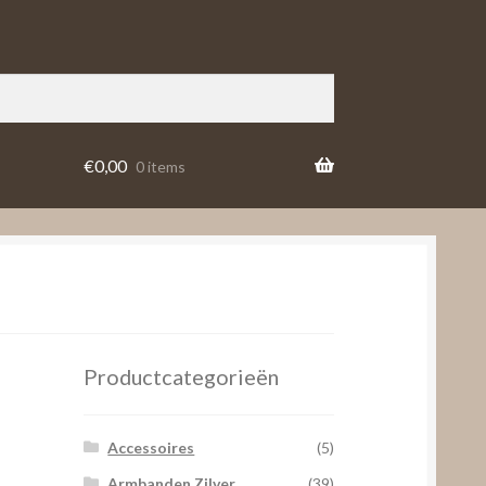
€
0,00
0 items
Productcategorieën
Accessoires
(5)
Armbanden Zilver
(39)