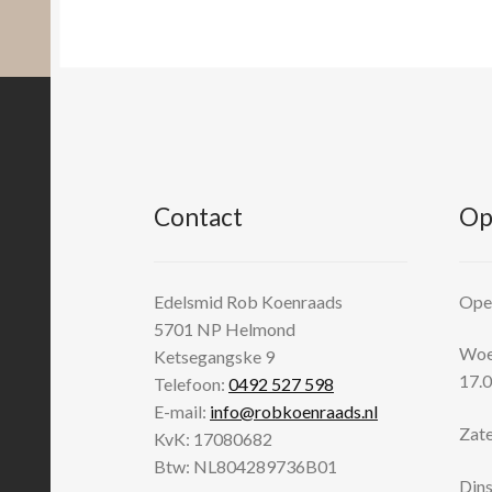
Contact
Op
Edelsmid Rob Koenraads
Open
5701 NP
Helmond
Woen
Ketsegangske 9
17.0
Telefoon:
0492 527 598
E-mail:
info@robkoenraads.nl
Zate
KvK: 17080682
Btw: NL804289736B01
Dins