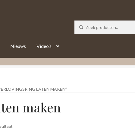
_track = 1;
Nieuws
Video’s
ERLOVINGSRING LATEN MAKEN”
laten maken
sultaat