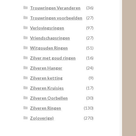
Trouwringen Veranderen
(36)
Trouwringen voorbeelden
(27)
Verlovingsringen
(97)
Vriendschapsringen
(27)
Witgouden Ringen
(51)
Zilver met goud ringen
(16)
Zilveren Hanger
(24)
Zilveren ketting
(9)
Zilveren Kruisjes
(17)
Zilveren Oorbellen
(30)
Zilveren Ringen
(130)
Zo(overige)
(270)