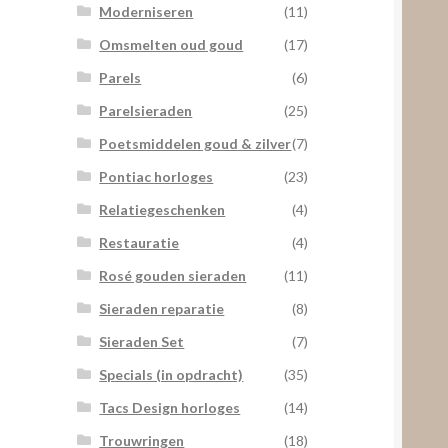
Moderniseren
(11)
Omsmelten oud goud
(17)
Parels
(6)
Parelsieraden
(25)
Poetsmiddelen goud & zilver
(7)
Pontiac horloges
(23)
Relatiegeschenken
(4)
Restauratie
(4)
Rosé gouden sieraden
(11)
Sieraden reparatie
(8)
Sieraden Set
(7)
Specials (in opdracht)
(35)
Tacs Design horloges
(14)
Trouwringen
(18)