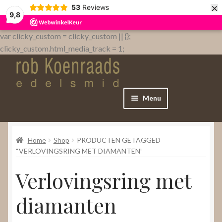
×
53
Reviews
9,8
var clicky_custom = clicky_custom || {};
clicky_custom.html_media_track = 1;
Menu
Home
Home
Shop
PRODUCTEN GETAGGED
WebShop
“VERLOVINGSRING MET DIAMANTEN”
Verlovingsring met
Over
diamanten
Contact