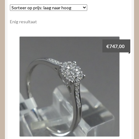
Nieuws
Submenu
Video’s
Enig resultaat
uitvouwen
€
747,00