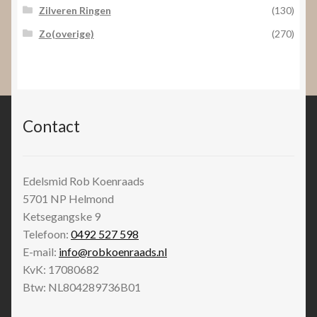
Zilveren Ringen
(130)
Zo(overige)
(270)
Contact
Edelsmid Rob Koenraads
5701 NP
Helmond
Ketsegangske 9
Telefoon:
0492 527 598
E-mail:
info@robkoenraads.nl
KvK: 17080682
Btw: NL804289736B01