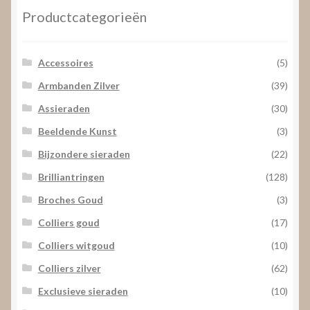
Productcategorieën
Accessoires
(5)
Armbanden Zilver
(39)
Assieraden
(30)
Beeldende Kunst
(3)
Bijzondere sieraden
(22)
Brilliantringen
(128)
Broches Goud
(3)
Colliers goud
(17)
Colliers witgoud
(10)
Colliers zilver
(62)
Exclusieve sieraden
(10)