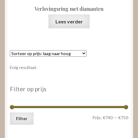
Verlovingsring met diamanten
Lees verder
Enig resultaat
Filter op prijs
Min.
Max.
Prijs:
€740
—
€750
Filter
prijs
prijs