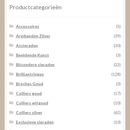
Productcategorieën
Accessoires
(5)
Armbanden Zilver
(39)
Assieraden
(30)
Beeldende Kunst
(3)
Bijzondere sieraden
(22)
Brilliantringen
(128)
Broches Goud
(3)
Colliers goud
(17)
Colliers witgoud
(10)
Colliers zilver
(62)
Exclusieve sieraden
(10)