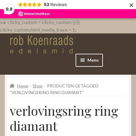
×
53
Reviews
9,8
var clicky_custom = clicky_custom || {};
clicky_custom.html_media_track = 1;
Menu
Home
Home
Shop
PRODUCTEN GETAGGED
WebShop
“VERLOVINGSRING RING DIAMANT”
verlovingsring ring
Over
diamant
Contact