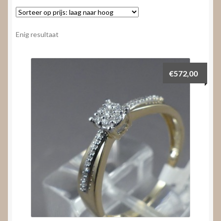
Nieuws
Submenu
Video’s
Enig resultaat
uitvouwen
€
572,00