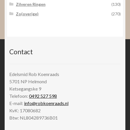
Zilveren Ringen
(130)
Zo(overige)
(270)
Contact
Edelsmid Rob Koenraads
5701 NP
Helmond
Ketsegangske 9
Telefoon:
0492 527 598
E-mail:
info@robkoenraads.nl
KvK: 17080682
Btw: NL804289736B01