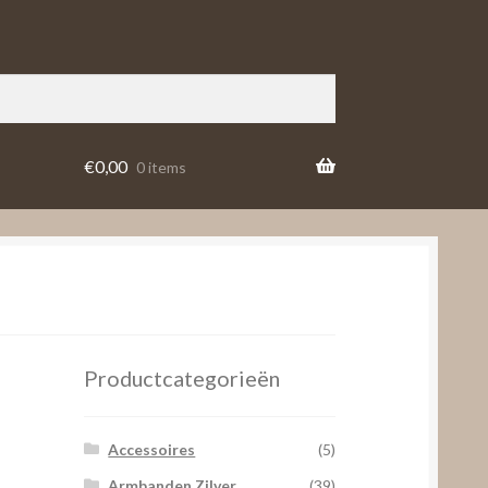
€
0,00
0 items
Productcategorieën
Accessoires
(5)
Armbanden Zilver
(39)