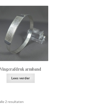
prijs:
laag
naar
hoog
Vingerafdruk armband
Lees verder
Gesorteerd
lle 2 resultaten
op