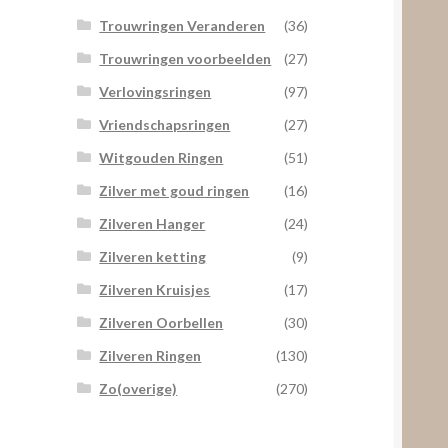
Trouwringen Veranderen
(36)
Trouwringen voorbeelden
(27)
Verlovingsringen
(97)
Vriendschapsringen
(27)
Witgouden Ringen
(51)
Zilver met goud ringen
(16)
Zilveren Hanger
(24)
Zilveren ketting
(9)
Zilveren Kruisjes
(17)
Zilveren Oorbellen
(30)
Zilveren Ringen
(130)
Zo(overige)
(270)