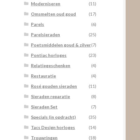
Moderniseren
(11)
Omsmelten oud goud
(17)
Parels
(6)
Parelsieraden
(25)
Poetsmiddelen goud & zilver
(7)
Pontiac horloges
(23)
Relatiegeschenken
(4)
Restauratie
(4)
Rosé gouden sieraden
(11)
Sieraden reparatie
(8)
Sieraden Set
(7)
Specials (in opdracht)
(35)
Tacs Design horloges
(14)
Trouwringen
(18)