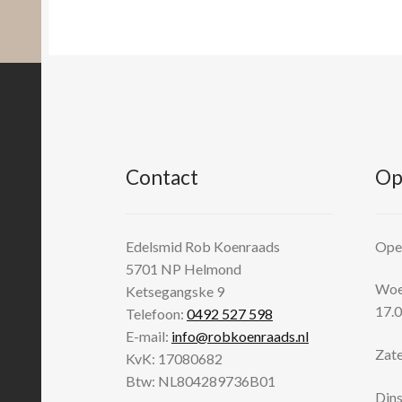
Contact
Op
Edelsmid Rob Koenraads
Open
5701 NP
Helmond
Woen
Ketsegangske 9
17.0
Telefoon:
0492 527 598
E-mail:
info@robkoenraads.nl
Zate
KvK: 17080682
Btw: NL804289736B01
Dins