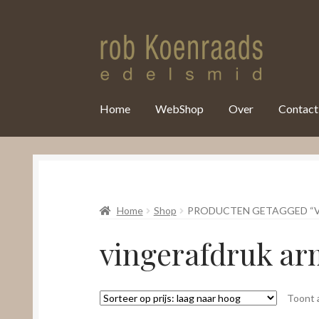
var clicky_custom = clicky_custom || {}; clicky_custom.html_media
Home
WebShop
Over
Contact
Home
Shop
PRODUCTEN GETAGGED “
vingerafdruk a
Toont a