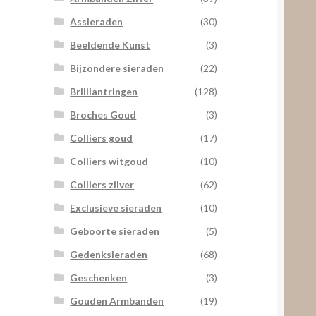
Assieraden
(30)
Beeldende Kunst
(3)
Bijzondere sieraden
(22)
Brilliantringen
(128)
Broches Goud
(3)
Colliers goud
(17)
Colliers witgoud
(10)
Colliers zilver
(62)
Exclusieve sieraden
(10)
Geboorte sieraden
(5)
Gedenksieraden
(68)
Geschenken
(3)
Gouden Armbanden
(19)