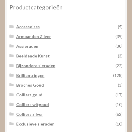
Productcategorieën
Accessoires
(5)
Armbanden Zilver
(39)
Assieraden
(30)
Beeldende Kunst
(3)
Bijzondere sieraden
(22)
Brilliantringen
(128)
Broches Goud
(3)
Colliers goud
(17)
Colliers witgoud
(10)
Colliers zilver
(62)
Exclusieve sieraden
(10)