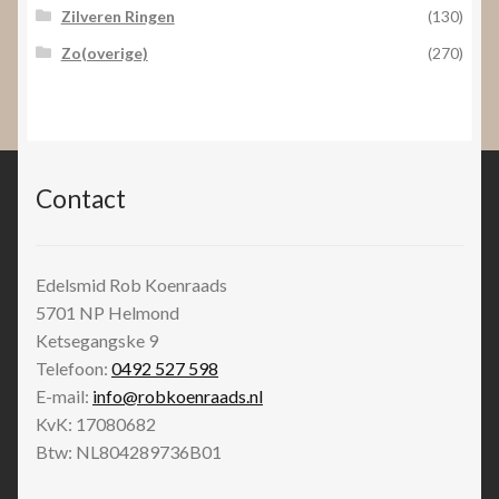
Zilveren Ringen
(130)
Zo(overige)
(270)
Contact
Edelsmid Rob Koenraads
5701 NP
Helmond
Ketsegangske 9
Telefoon:
0492 527 598
E-mail:
info@robkoenraads.nl
KvK: 17080682
Btw: NL804289736B01