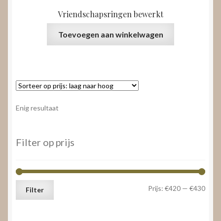
Vriendschapsringen bewerkt
Toevoegen aan winkelwagen
Enig resultaat
Filter op prijs
Min.
Max.
Prijs:
€420
—
€430
Filter
prijs
prijs