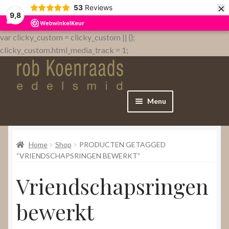
×
53
Reviews
9,8
var clicky_custom = clicky_custom || {};
clicky_custom.html_media_track = 1;
Menu
Home
Home
Shop
PRODUCTEN GETAGGED
WebShop
“VRIENDSCHAPSRINGEN BEWERKT”
Vriendschapsringen
Over
bewerkt
Contact