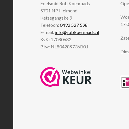
Edelsmid Rob Koenraads
Open
5701 NP
Helmond
Woen
Ketsegangske 9
17.0
Telefoon:
0492 527 598
E-mail:
info@robkoenraads.nl
Zate
KvK: 17080682
Btw: NL804289736B01
Dins