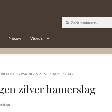
_track = 1;
Nieuws
Video’s
RIENDSCHAPSRINGEN ZILVER HAMERSLAG”
gen zilver hamerslag
sultaat