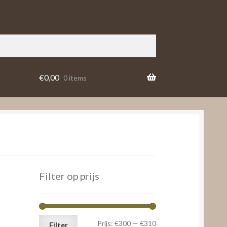
€
0,00
0 items
Filter op prijs
Min.
Max.
Prijs:
€300
—
€310
Filter