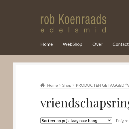
var clicky_custom = clicky_custom || {}; clicky_custom.html_media
Home
WebShop
Over
Contact
Home
Shop
PRODUCTEN GETAGGED “V
vriendschapsrin
Enig re