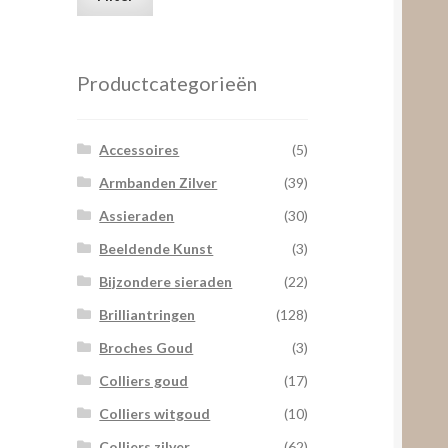
prijs
prijs
Productcategorieën
Accessoires
(5)
Armbanden Zilver
(39)
Assieraden
(30)
Beeldende Kunst
(3)
Bijzondere sieraden
(22)
Brilliantringen
(128)
Broches Goud
(3)
Colliers goud
(17)
Colliers witgoud
(10)
Colliers zilver
(62)