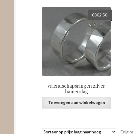
€
302,50
vriendschapsringen zilver
hamerslag
Toevoegen aan winkelwagen
Enig re