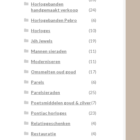
Horlogebanden
handgemaakt verkoop
(24)
Horlogebanden Pebro
(6)
Horloges
(10)
Jéh Jewels
(19)
Mannen sieraden
(11)
Moderniseren
(11)
Omsmelten oud goud
(17)
Parels
(6)
Parelsieraden
(25)
Poetsmiddelen goud & zilver
(7)
Pontiac horloges
(23)
Relatiegeschenken
(4)
Restauratie
(4)