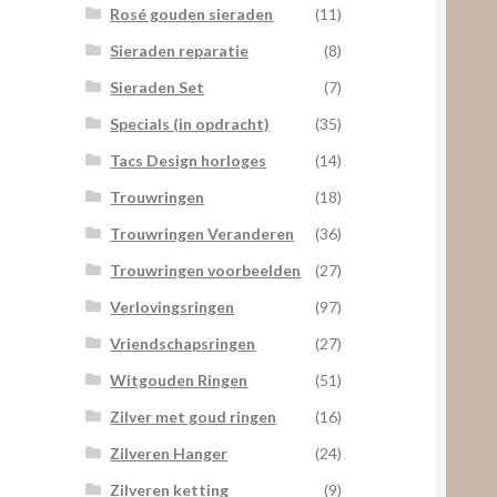
Rosé gouden sieraden
(11)
Sieraden reparatie
(8)
Sieraden Set
(7)
Specials (in opdracht)
(35)
Tacs Design horloges
(14)
Trouwringen
(18)
Trouwringen Veranderen
(36)
Trouwringen voorbeelden
(27)
Verlovingsringen
(97)
Vriendschapsringen
(27)
Witgouden Ringen
(51)
Zilver met goud ringen
(16)
Zilveren Hanger
(24)
Zilveren ketting
(9)