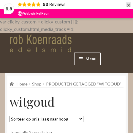
×
53
Reviews
9,8
var clicky_custom = clicky_custom || {};
clicky_custom.html_media_track = 1;
Menu
Home
Home
Shop
PRODUCTEN GETAGGED “WITGOUD”
WebShop
witgoud
Over
Contact
Gesorteerd
Toont alle 3 resultaten