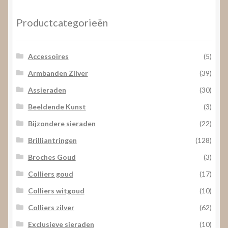
Productcategorieën
Accessoires
(5)
Armbanden Zilver
(39)
Assieraden
(30)
Beeldende Kunst
(3)
Bijzondere sieraden
(22)
Brilliantringen
(128)
Broches Goud
(3)
Colliers goud
(17)
Colliers witgoud
(10)
Colliers zilver
(62)
Exclusieve sieraden
(10)