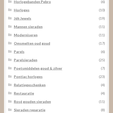
Horlogebanden Pebro
(6)
Horloges
(10)
Jéh Jewels
(19)
Mannen sieraden
(11)
Moderniseren
(11)
Omsmelten oud goud
(17)
Parels
(6)
Parelsieraden
(25)
Poetsmiddelen goud & zilver
(7)
Pontiac horloges
(23)
Relatiegeschenken
(4)
Restauratie
(4)
Rosé gouden sieraden
(11)
Sieraden reparatie
(8)