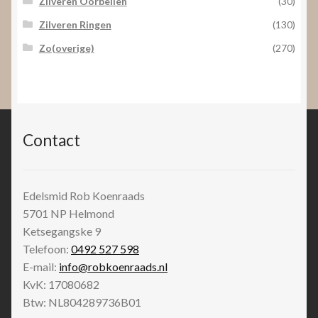
Zilveren Oorbellen
(30)
Zilveren Ringen
(130)
Zo(overige)
(270)
Contact
Edelsmid Rob Koenraads
5701 NP
Helmond
Ketsegangske 9
Telefoon:
0492 527 598
E-mail:
info@robkoenraads.nl
KvK: 17080682
Btw: NL804289736B01