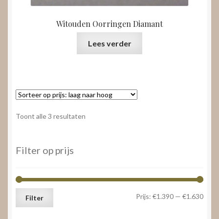
Witouden Oorringen Diamant
Lees verder
Gesorteerd
Toont alle 3 resultaten
op
prijs:
laag
Filter op prijs
naar
hoog
Min.
Max.
Prijs:
€1.390
—
€1.630
Filter
prijs
prijs