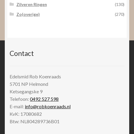
Zilveren Ringen
(130)
Zo(overige)
(270)
Contact
Edelsmid Rob Koenraads
5701 NP
Helmond
Ketsegangske 9
Telefoon:
0492 527 598
E-mail:
info@robkoenraads.nl
KvK: 17080682
Btw: NL804289736B01