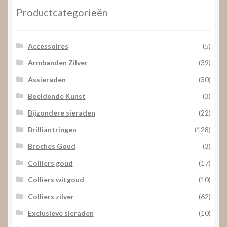
Productcategorieën
Accessoires
(5)
Armbanden Zilver
(39)
Assieraden
(30)
Beeldende Kunst
(3)
Bijzondere sieraden
(22)
Brilliantringen
(128)
Broches Goud
(3)
Colliers goud
(17)
Colliers witgoud
(10)
Colliers zilver
(62)
Exclusieve sieraden
(10)