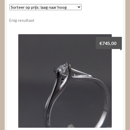
Nieuws
Submenu
Video’s
Enig resultaat
uitvouwen
€
745,00