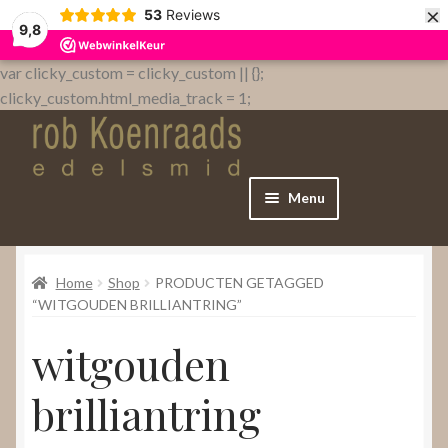
×
53
Reviews
9,8
var clicky_custom = clicky_custom || {};
clicky_custom.html_media_track = 1;
Menu
Home
Home
Shop
PRODUCTEN GETAGGED
WebShop
“WITGOUDEN BRILLIANTRING”
witgouden
Over
brilliantring
Contact