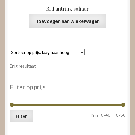
Briljantring solitair
Toevoegen aan winkelwagen
Enig resultaat
Filter op prijs
Min.
Max.
Prijs:
€740
—
€750
Filter
prijs
prijs