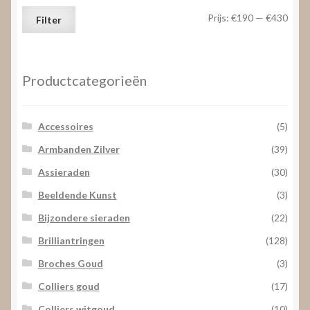
Min.
Max.
Prijs:
€190
—
€430
Filter
prijs
prijs
Productcategorieën
Accessoires
(5)
Armbanden Zilver
(39)
Assieraden
(30)
Beeldende Kunst
(3)
Bijzondere sieraden
(22)
Brilliantringen
(128)
Broches Goud
(3)
Colliers goud
(17)
Colliers witgoud
(10)