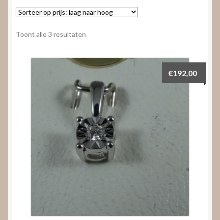
Nieuws
Submenu
Video’s
Gesorteerd
Toont alle 3 resultaten
uitvouwen
op
prijs:
laag
€
192,00
naar
hoog