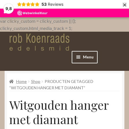
×
53
Reviews
9,8
var clicky_custom = clicky_custom || {};
clicky_custom.html_media_track = 1;
Menu
Home
Home
Shop
PRODUCTEN GETAGGED
WebShop
“WITGOUDEN HANGER MET DIAMANT”
Witgouden hanger
Over
met diamant
Contact