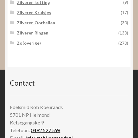
Zilveren ketting
(9)
Zilveren Kruisjes
(17)
Zilveren Oorbellen
(30)
Zilveren Ringen
(130)
Zo(overige)
(270)
Contact
Edelsmid Rob Koenraads
5701 NP
Helmond
Ketsegangske 9
Telefoon:
0492 527 598
E-mail:
info@robkoenraads.nl