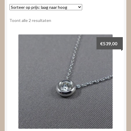
Nieuws
Submenu
Video’s
Gesorteerd
Toont alle 2 resultaten
uitvouwen
op
prijs:
laag
€
539,00
naar
hoog