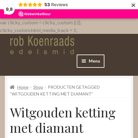
×
53
Reviews
9,8
var clicky_custom = clicky_custom || {};
clicky_custom.html_media_track = 1;
Menu
Home
Home
Shop
PRODUCTEN GETAGGED
WebShop
“WITGOUDEN KETTING MET DIAMANT”
Witgouden ketting
Over
met diamant
Contact