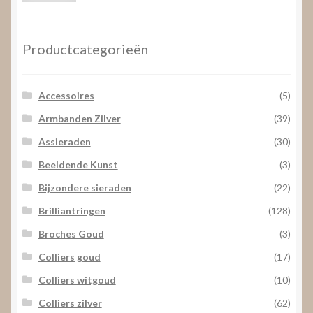
prijs
prijs
Productcategorieën
Accessoires
(5)
Armbanden Zilver
(39)
Assieraden
(30)
Beeldende Kunst
(3)
Bijzondere sieraden
(22)
Brilliantringen
(128)
Broches Goud
(3)
Colliers goud
(17)
Colliers witgoud
(10)
Colliers zilver
(62)