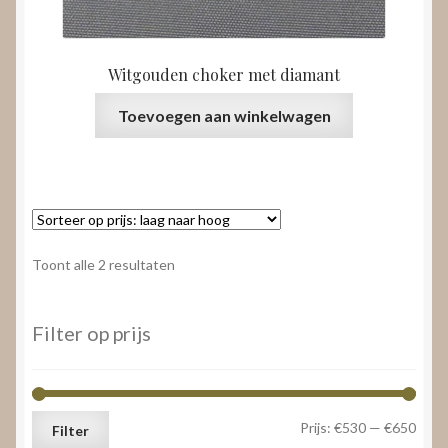
Witgouden choker met diamant
Toevoegen aan winkelwagen
Gesorteerd
Toont alle 2 resultaten
op
prijs:
laag
Filter op prijs
naar
hoog
Min.
Max.
Prijs:
€530
—
€650
Filter