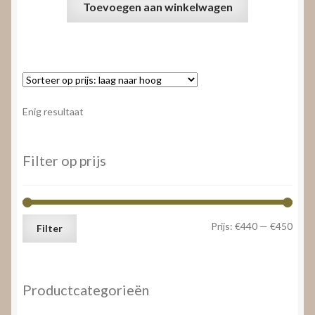
Toevoegen aan winkelwagen
Enig resultaat
Filter op prijs
Min.
Max.
Prijs:
€440
—
€450
Filter
prijs
prijs
Productcategorieën