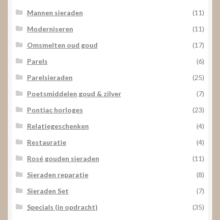
Mannen sieraden
(11)
Moderniseren
(11)
Omsmelten oud goud
(17)
Parels
(6)
Parelsieraden
(25)
Poetsmiddelen goud & zilver
(7)
Pontiac horloges
(23)
Relatiegeschenken
(4)
Restauratie
(4)
Rosé gouden sieraden
(11)
Sieraden reparatie
(8)
Sieraden Set
(7)
Specials (in opdracht)
(35)