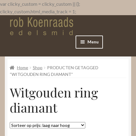
var clicky_custom = clicky_custom || {};
clicky_custom.html_media_track = 1;
Menu
Home
Home
Shop
PRODUCTEN GETAGGED
WebShop
“WITGOUDEN RING DIAMANT”
Witgouden ring
Over
diamant
Contact
Nieuws
Submenu