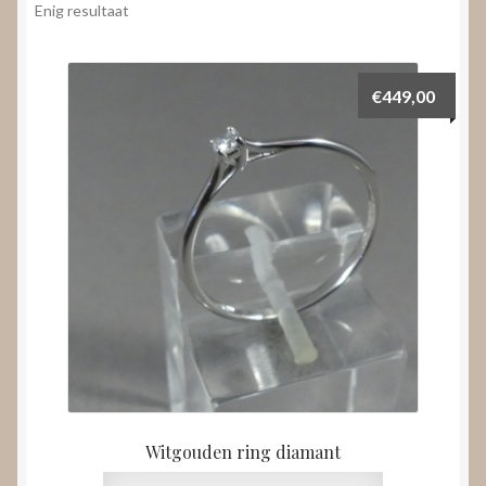
Video’s
Enig resultaat
uitvouwen
€
449,00
Witgouden ring diamant