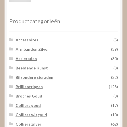
prijs
prijs
Productcategorieën
Accessoires
(5)
Armbanden Zilver
(39)
Assieraden
(30)
Beeldende Kunst
(3)
Bijzondere sieraden
(22)
Brilliantringen
(128)
Broches Goud
(3)
Colliers goud
(17)
Colliers witgoud
(10)
Colliers zilver
(62)