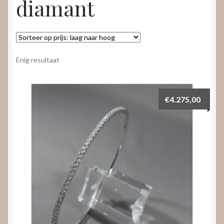
diamant
Nieuws
Submenu
Video’s
uitvouwen
Enig resultaat
€
4.275,00