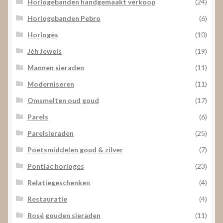
Horlogebanden handgemaakt verkoop
(24)
Horlogebanden Pebro
(6)
Horloges
(10)
Jéh Jewels
(19)
Mannen sieraden
(11)
Moderniseren
(11)
Omsmelten oud goud
(17)
Parels
(6)
Parelsieraden
(25)
Poetsmiddelen goud & zilver
(7)
Pontiac horloges
(23)
Relatiegeschenken
(4)
Restauratie
(4)
Rosé gouden sieraden
(11)