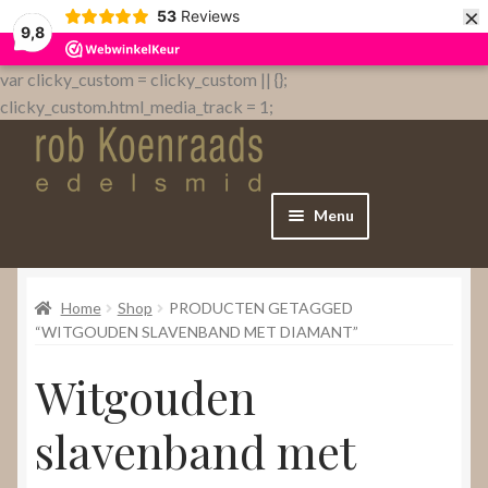
×
53
Reviews
9,8
var clicky_custom = clicky_custom || {};
clicky_custom.html_media_track = 1;
Menu
Home
Home
Shop
PRODUCTEN GETAGGED
WebShop
“WITGOUDEN SLAVENBAND MET DIAMANT”
Witgouden
Over
slavenband met
Contact