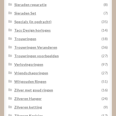
Sieraden reparatie
(8)
Sieraden Set
(7)
Specials (in opdracht)
(35)
Tacs Design horloges
(14)
Trouwringen
(18)
Trouwringen Veranderen
(36)
Trouwringen voorbeelden
(27)
Verlovingsringen
(97)
Vriendschapsringen
(27)
Witgouden Ringen
(51)
Zilver met goud ringen
(16)
Zilveren Hanger
(24)
Zilveren ketting
(9)
Zilveren Kruisjes
(17)