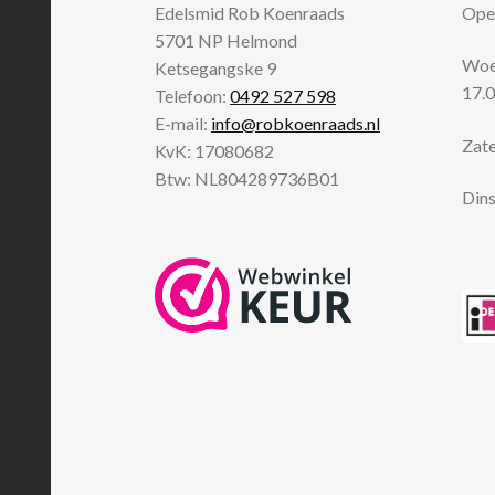
Edelsmid Rob Koenraads
Open
5701 NP
Helmond
Woen
Ketsegangske 9
17.0
Telefoon:
0492 527 598
E-mail:
info@robkoenraads.nl
Zate
KvK: 17080682
Btw: NL804289736B01
Dins