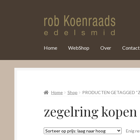
var clicky_custom = clicky_custom || {}; clicky_custom.html_media
Home
WebShop
Over
Contact
Home
Shop
PRODUCTEN GETAGGED “Z
zegelring kope
Enig re