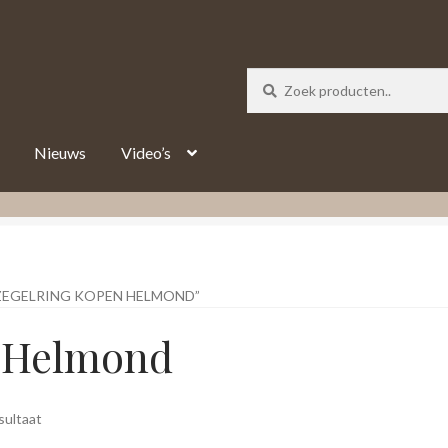
_track = 1;
Nieuws
Video’s
EGELRING KOPEN HELMOND”
n Helmond
sultaat