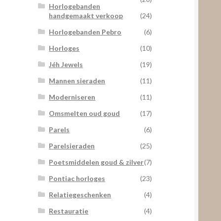
Horlogebanden
handgemaakt verkoop
(24)
Horlogebanden Pebro
(6)
Horloges
(10)
Jéh Jewels
(19)
Mannen sieraden
(11)
Moderniseren
(11)
Omsmelten oud goud
(17)
Parels
(6)
Parelsieraden
(25)
Poetsmiddelen goud & zilver
(7)
Pontiac horloges
(23)
Relatiegeschenken
(4)
Restauratie
(4)