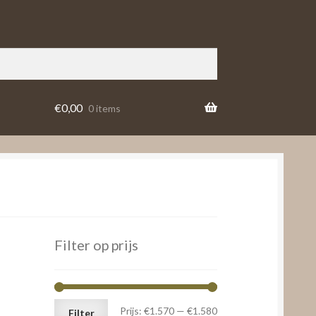
€
0,00
0 items
Filter op prijs
Min.
Max.
Prijs:
€1.570
—
€1.580
Filter