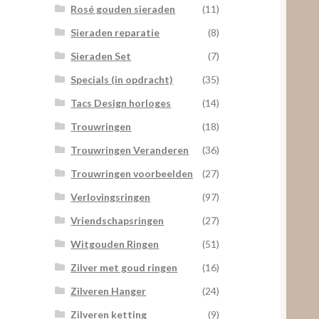
Rosé gouden sieraden
(11)
Sieraden reparatie
(8)
Sieraden Set
(7)
Specials (in opdracht)
(35)
Tacs Design horloges
(14)
Trouwringen
(18)
Trouwringen Veranderen
(36)
Trouwringen voorbeelden
(27)
Verlovingsringen
(97)
Vriendschapsringen
(27)
Witgouden Ringen
(51)
Zilver met goud ringen
(16)
Zilveren Hanger
(24)
Zilveren ketting
(9)