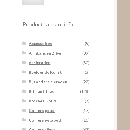
prijs
prijs
Productcategorieën
Accessoires
(5)
Armbanden Zilver
(39)
Assieraden
(30)
Beeldende Kunst
(3)
Bijzondere sieraden
(22)
Brilliantringen
(128)
Broches Goud
(3)
Colliers goud
(17)
Colliers witgoud
(10)
Colliers zilver
(62)