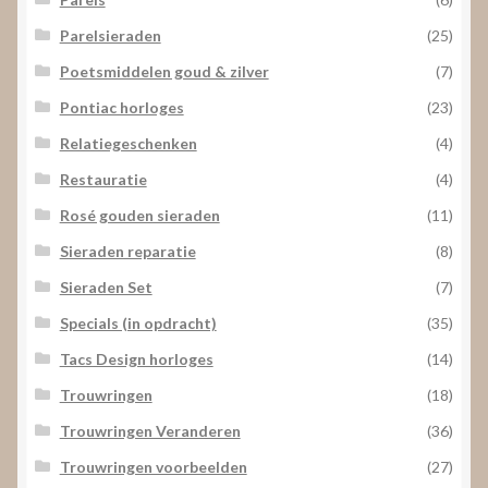
Parelsieraden
(25)
Poetsmiddelen goud & zilver
(7)
Pontiac horloges
(23)
Relatiegeschenken
(4)
Restauratie
(4)
Rosé gouden sieraden
(11)
Sieraden reparatie
(8)
Sieraden Set
(7)
Specials (in opdracht)
(35)
Tacs Design horloges
(14)
Trouwringen
(18)
Trouwringen Veranderen
(36)
Trouwringen voorbeelden
(27)