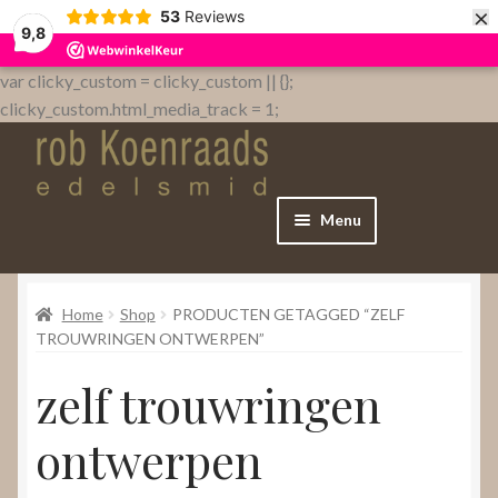
×
53
Reviews
9,8
var clicky_custom = clicky_custom || {};
clicky_custom.html_media_track = 1;
Menu
Home
Home
Shop
PRODUCTEN GETAGGED “ZELF
WebShop
TROUWRINGEN ONTWERPEN”
zelf trouwringen
Over
ontwerpen
Contact