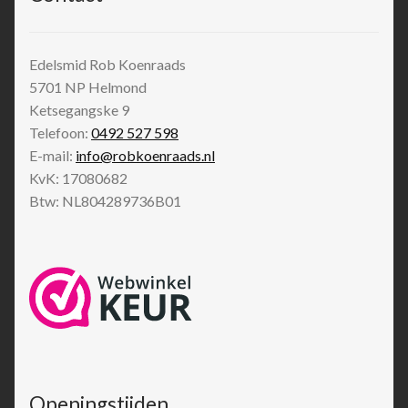
Edelsmid Rob Koenraads
5701 NP
Helmond
Ketsegangske 9
Telefoon:
0492 527 598
E-mail:
info@robkoenraads.nl
KvK: 17080682
Btw: NL804289736B01
Openingstijden